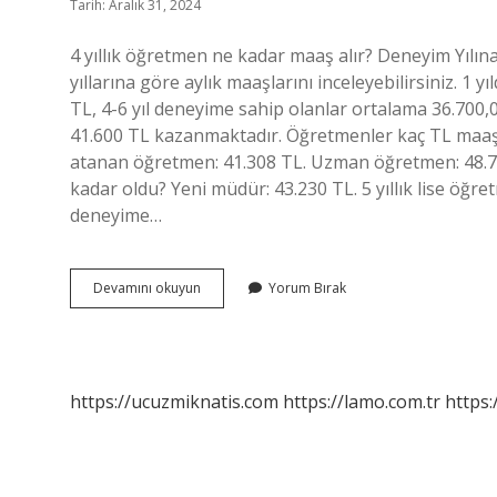
Tarih: Aralık 31, 2024
4 yıllık öğretmen ne kadar maaş alır? Deneyim Yılın
yıllarına göre aylık maaşlarını inceleyebilirsiniz. 1
TL, 4-6 yıl deneyime sahip olanlar ortalama 36.700,0
41.600 TL kazanmaktadır. Öğretmenler kaç TL maaş
atanan öğretmen: 41.308 TL. Uzman öğretmen: 48.75
kadar oldu? Yeni müdür: 43.230 TL. 5 yıllık lise öğretm
deneyime…
4
Devamını okuyun
Yorum Bırak
Yıllık
Bir
Öğretmen
Ne
Kadar
https://ucuzmiknatis.com
https://lamo.com.tr
https:
Maaş
Alır