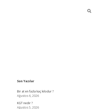
Sidebar
Son Yazılar
https://ilbet
Bir at en fazla kaç kilodur ?
Ağustos 6, 2026
KGT nedir ?
Ağustos 5, 2026