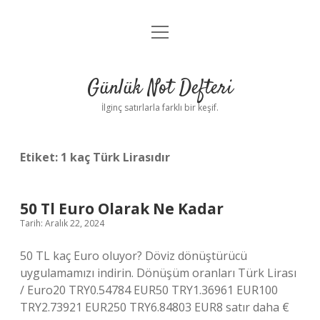
menüyü
Anasayfa
aç
Gizlilik Politikası
Günlük Not Defteri
Yasal Uyarı
İlginç satırlarla farklı bir keşif.
Hakkımızda
Etiket:
1 kaç Türk Lirasıdır
50 Tl Euro Olarak Ne Kadar
Tarih: Aralık 22, 2024
50 TL kaç Euro oluyor? Döviz dönüştürücü
uygulamamızı indirin. Dönüşüm oranları Türk Lirası
/ Euro20 TRY0.54784 EUR50 TRY1.36961 EUR100
TRY2.73921 EUR250 TRY6.84803 EUR8 satır daha €