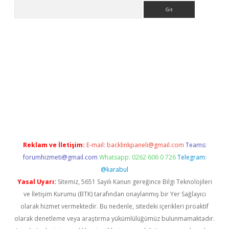
Arama
ps://ilbet.casino/
Reklam ve İletişim:
E-mail:
backlinkpaneli@gmail.com
Teams:
forumhizmeti@gmail.com
Whatsapp: 0262 606 0 726
Telegram:
@karabul
Yasal Uyarı:
Sitemiz, 5651 Sayılı Kanun gereğince Bilgi Teknolojileri
ve İletişim Kurumu (BTK) tarafından onaylanmış bir Yer Sağlayıcı
olarak hizmet vermektedir. Bu nedenle, sitedeki içerikleri proaktif
olarak denetleme veya araştırma yükümlülüğümüz bulunmamaktadır.