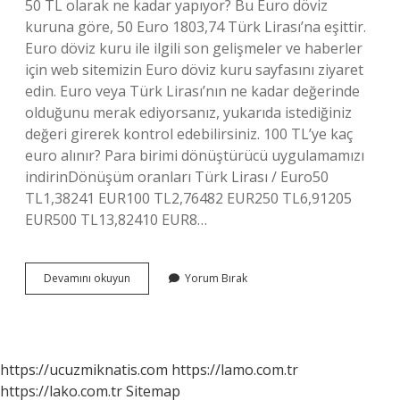
50 TL olarak ne kadar yapıyor? Bu Euro döviz
kuruna göre, 50 Euro 1803,74 Türk Lirası’na eşittir.
Euro döviz kuru ile ilgili son gelişmeler ve haberler
için web sitemizin Euro döviz kuru sayfasını ziyaret
edin. Euro veya Türk Lirası’nın ne kadar değerinde
olduğunu merak ediyorsanız, yukarıda istediğiniz
değeri girerek kontrol edebilirsiniz. 100 TL’ye kaç
euro alınır? Para birimi dönüştürücü uygulamamızı
indirinDönüşüm oranları Türk Lirası / Euro50
TL1,38241 EUR100 TL2,76482 EUR250 TL6,91205
EUR500 TL13,82410 EUR8…
50
Devamını okuyun
Yorum Bırak
Tl
Euro
Olarak
Ne
Kadar
https://ucuzmiknatis.com
https://lamo.com.tr
https://lako.com.tr
Sitemap