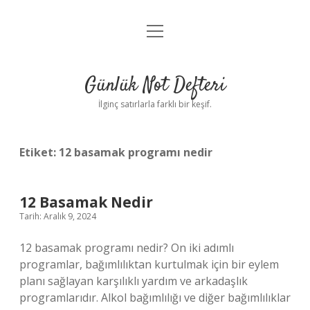
menüyü
Anasayfa
aç
Gizlilik Politikası
Günlük Not Defteri
Yasal Uyarı
İlginç satırlarla farklı bir keşif.
Hakkımızda
Etiket:
12 basamak programı nedir
12 Basamak Nedir
Tarih: Aralık 9, 2024
12 basamak programı nedir? On iki adımlı
programlar, bağımlılıktan kurtulmak için bir eylem
planı sağlayan karşılıklı yardım ve arkadaşlık
programlarıdır. Alkol bağımlılığı ve diğer bağımlılıklar