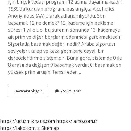
için birçok tedavi programı 12 adıma dayanmaktadır.
1939’da kurulan program, başlangıçta Alcoholics
Anonymous (AA) olarak adlandırılıyordu. Son
basamak 12 ne demek? 12. kademe için bekleme
süresi 1 yıl olup, bu sürenin sonunda 13. kademeye
ait prim ve diğer borçların ödenmesi gerekmektedir.
Sigortada basamak değeri nedir? Araba sigortası
seviyeleri, talep ve kaza geçmişine dayalı bir
derecelendirme sistemidir. Buna göre, sistemde 0 ile
8 arasında değişen 9 basamak vardır. 0. basamak en
yüksek prim artışını temsil eder.…
12
Devamını okuyun
Yorum Bırak
Basamak
Nedir
https://ucuzmiknatis.com
https://lamo.com.tr
https://lako.com.tr
Sitemap