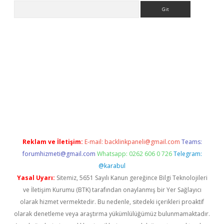
Arama
ps://ilbet.casino/
Reklam ve İletişim:
E-mail:
backlinkpaneli@gmail.com
Teams:
forumhizmeti@gmail.com
Whatsapp: 0262 606 0 726
Telegram:
@karabul
Yasal Uyarı:
Sitemiz, 5651 Sayılı Kanun gereğince Bilgi Teknolojileri
ve İletişim Kurumu (BTK) tarafından onaylanmış bir Yer Sağlayıcı
olarak hizmet vermektedir. Bu nedenle, sitedeki içerikleri proaktif
olarak denetleme veya araştırma yükümlülüğümüz bulunmamaktadır.