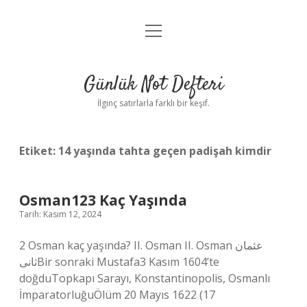
menüyü
Anasayfa
aç
Gizlilik Politikası
Günlük Not Defteri
Yasal Uyarı
İlginç satırlarla farklı bir keşif.
Hakkımızda
Etiket:
14 yaşında tahta geçen padişah kimdir
Osman123 Kaç Yaşında
Tarih: Kasım 12, 2024
2 Osman kaç yaşında? II. Osman II. Osman عثمان
ثانىBir sonraki Mustafa3 Kasım 1604’te
doğduTopkapı Sarayı, Konstantinopolis, Osmanlı
İmparatorluğuÖlüm 20 Mayıs 1622 (17