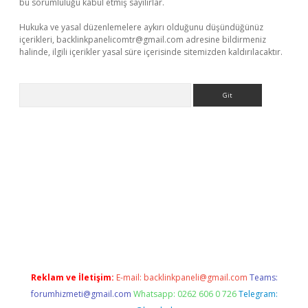
bu sorumluluğu kabul etmiş sayılırlar.
Hukuka ve yasal düzenlemelere aykırı olduğunu düşündüğünüz
içerikleri,
backlinkpanelicomtr@gmail.com
adresine bildirmeniz
halinde, ilgili içerikler yasal süre içerisinde sitemizden kaldırılacaktır.
Arama
ps://ilbet.casino/
Reklam ve İletişim:
E-mail:
backlinkpaneli@gmail.com
Teams:
forumhizmeti@gmail.com
Whatsapp: 0262 606 0 726
Telegram: