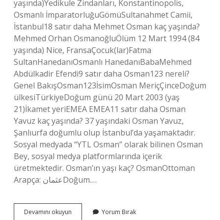
yaşında)Yedikule Zindanları, Konstantinopolis,
Osmanlı İmparatorluğuGömüSultanahmet Camii,
İstanbul18 satır daha Mehmet Osman kaç yaşında?
Mehmed Orhan OsmanoğluÖlüm 12 Mart 1994 (84
yaşında) Nice, FransaÇocuk(lar)Fatma
SultanHanedanıOsmanlı HanedanıBabaMehmed
Abdülkadir Efendi9 satır daha Osman123 nereli?
Genel BakışOsman123İsimOsman MeriçÇinceDoğum
ülkesiTürkiyeDoğum günü 20 Mart 2003 (yaş
21)İkamet yeriEMEA EMEA11 satır daha Osman
Yavuz kaç yaşında? 37 yaşındaki Osman Yavuz,
Şanlıurfa doğumlu olup İstanbul’da yaşamaktadır.
Sosyal medyada “YTL Osman” olarak bilinen Osman
Bey, sosyal medya platformlarında içerik
üretmektedir. Osman’ın yaşı kaç? OsmanOttoman
Arapça: عثمانDoğum.…
Osman123
Devamını okuyun
Yorum Bırak