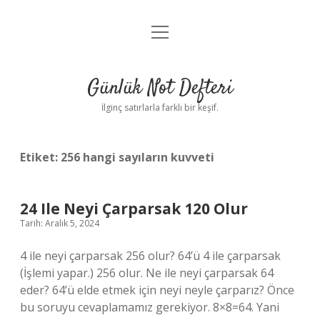
menüyü
Anasayfa
aç
Gizlilik Politikası
Günlük Not Defteri
Yasal Uyarı
İlginç satırlarla farklı bir keşif.
Hakkımızda
Etiket:
256 hangi sayıların kuvveti
24 Ile Neyi Çarparsak 120 Olur
Tarih: Aralık 5, 2024
4 ile neyi çarparsak 256 olur? 64’ü 4 ile çarparsak
(İşlemi yapar.) 256 olur. Ne ile neyi çarparsak 64
eder? 64’ü elde etmek için neyi neyle çarparız? Önce
bu soruyu cevaplamamız gerekiyor. 8×8=64. Yani