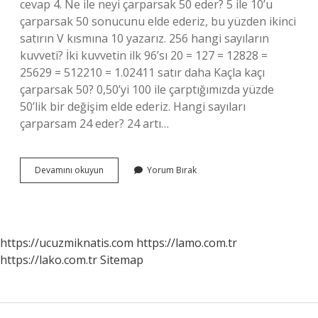
cevap 4. Ne ile neyi çarparsak 50 eder? 5 ile 10’u
çarparsak 50 sonucunu elde ederiz, bu yüzden ikinci
satırın V kısmına 10 yazarız. 256 hangi sayıların
kuvveti? İki kuvvetin ilk 96’sı 20 = 127 = 12828 =
25629 = 512210 = 1.02411 satır daha Kaçla kaçı
çarparsak 50? 0,50’yi 100 ile çarptığımızda yüzde
50’lik bir değişim elde ederiz. Hangi sayıları
çarparsam 24 eder? 24 artı…
24
Devamını okuyun
Yorum Bırak
Ile
Neyi
Çarparsak
120
Olur
https://ucuzmiknatis.com
https://lamo.com.tr
https://lako.com.tr
Sitemap