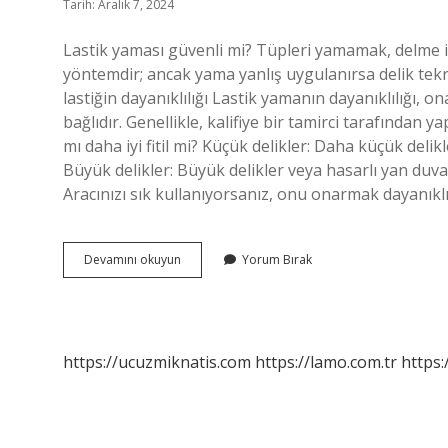
Tarih: Aralık 7, 2024
Lastik yaması güvenli mi? Tüpleri yamamak, delme iş
yöntemdir; ancak yama yanlış uygulanırsa delik tekr
lastiğin dayanıklılığı Lastik yamanın dayanıklılığı, 
bağlıdır. Genellikle, kalifiye bir tamirci tarafından
mı daha iyi fitil mi? Küçük delikler: Daha küçük deli
Büyük delikler: Büyük delikler veya hasarlı yan duvar
Aracınızı sık kullanıyorsanız, onu onarmak dayanıklı
Lastik
Devamını okuyun
Yorum Bırak
Yama
Güvenilir
Mi
https://ucuzmiknatis.com
https://lamo.com.tr
https: