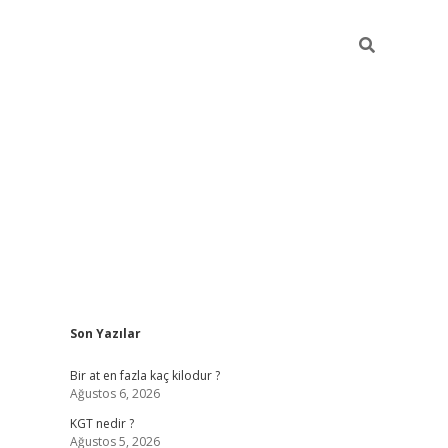
Sidebar
Son Yazılar
https://ilbe
Bir at en fazla kaç kilodur ?
Ağustos 6, 2026
KGT nedir ?
Ağustos 5, 2026