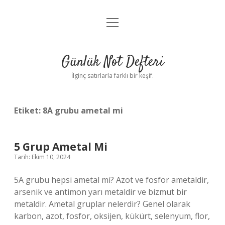
menüyü
Anasayfa
aç
Gizlilik Politikası
Günlük Not Defteri
Yasal Uyarı
İlginç satırlarla farklı bir keşif.
Hakkımızda
Etiket:
8A grubu ametal mi
5 Grup Ametal Mi
Tarih: Ekim 10, 2024
5A grubu hepsi ametal mi? Azot ve fosfor ametaldir,
arsenik ve antimon yarı metaldir ve bizmut bir
metaldir. Ametal gruplar nelerdir? Genel olarak
karbon, azot, fosfor, oksijen, kükürt, selenyum, flor,