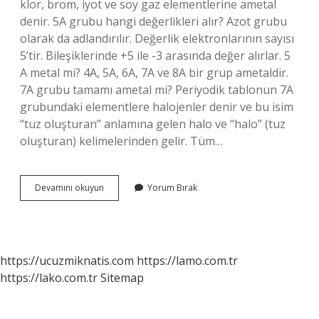
klor, brom, iyot ve soy gaz elementlerine ametal
denir. 5A grubu hangi değerlikleri alır? Azot grubu
olarak da adlandırılır. Değerlik elektronlarının sayısı
5’tir. Bileşiklerinde +5 ile -3 arasında değer alırlar. 5
A metal mi? 4A, 5A, 6A, 7A ve 8A bir grup ametaldir.
7A grubu tamamı ametal mi? Periyodik tablonun 7A
grubundaki elementlere halojenler denir ve bu isim
“tuz oluşturan” anlamına gelen halo ve “halo” (tuz
oluşturan) kelimelerinden gelir. Tüm…
5
Devamını okuyun
Yorum Bırak
Grup
Ametal
Mi
https://ucuzmiknatis.com
https://lamo.com.tr
https://lako.com.tr
Sitemap