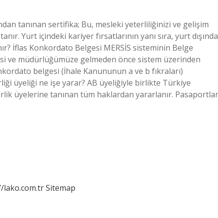
ndan tanınan sertifika; Bu, mesleki yeterliliğinizi ve gelişim
ır. Yurt içindeki kariyer fırsatlarının yanı sıra, yurt dışında
lınır? İflas Konkordato Belgesi MERSİS sisteminin Belge
mesi ve müdürlüğümüze gelmeden önce sistem üzerinden
nkordato belgesi (İhale Kanununun a ve b fıkraları)
iği üyeliği ne işe yarar? AB üyeliğiyle birlikte Türkiye
rlik üyelerine tanınan tüm haklardan yararlanır. Pasaportlar
//lako.com.tr
Sitemap