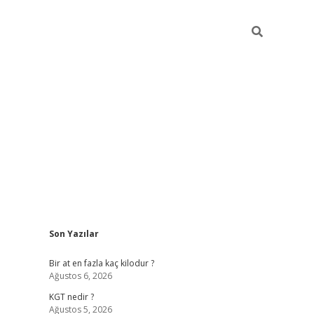
Sidebar
Son Yazılar
https://ilbet
Bir at en fazla kaç kilodur ?
Ağustos 6, 2026
KGT nedir ?
Ağustos 5, 2026