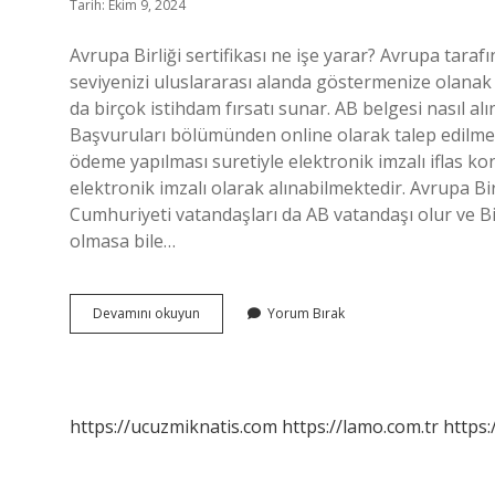
Tarih: Ekim 9, 2024
Avrupa Birliği sertifikası ne işe yarar? Avrupa tarafı
seviyenizi uluslararası alanda göstermenize olanak tan
da birçok istihdam fırsatı sunar. AB belgesi nasıl a
Başvuruları bölümünden online olarak talep edil
ödeme yapılması suretiyle elektronik imzalı iflas ko
elektronik imzalı olarak alınabilmektedir. Avrupa Birl
Cumhuriyeti vatandaşları da AB vatandaşı olur ve Bi
olmasa bile…
Avrupa
Devamını okuyun
Yorum Bırak
Birliği
Belgesi
Nedir
https://ucuzmiknatis.com
https://lamo.com.tr
https: