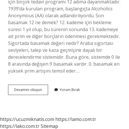
için birçok tedavi programı 12 adıma dayanmaktadır.
1939’da kurulan program, başlangıçta Alcoholics
Anonymous (AA) olarak adlandırılıyordu. Son
basamak 12 ne demek? 12. kademe için bekleme
süresi 1 yıl olup, bu sürenin sonunda 13. kademeye
ait prim ve diğer borçların ödenmesi gerekmektedir.
Sigortada basamak değeri nedir? Araba sigortası
seviyeleri, talep ve kaza geçmişine dayalı bir
derecelendirme sistemidir. Buna göre, sistemde 0 ile
8 arasında değişen 9 basamak vardır. 0. basamak en
yüksek prim artışını temsil eder.…
12
Devamını okuyun
Yorum Bırak
Basamak
Nedir
https://ucuzmiknatis.com
https://lamo.com.tr
https://lako.com.tr
Sitemap