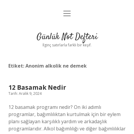
menüyü
Anasayfa
aç
Gizlilik Politikası
Günlük Not Defteri
Yasal Uyarı
İlginç satırlarla farklı bir keşif.
Hakkımızda
Etiket:
Anonim alkolik ne demek
12 Basamak Nedir
Tarih: Aralık 9, 2024
12 basamak programı nedir? On iki adımlı
programlar, bağımlılıktan kurtulmak için bir eylem
planı sağlayan karşılıklı yardım ve arkadaşlık
programlarıdır. Alkol bağımlılığı ve diğer bağımlılıklar