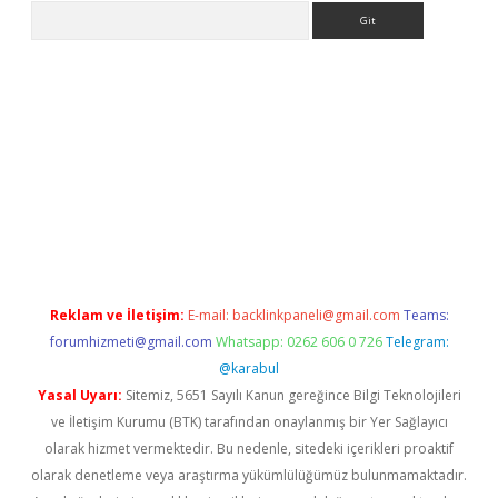
Arama
ps://ilbet.casino/
Reklam ve İletişim:
E-mail:
backlinkpaneli@gmail.com
Teams:
forumhizmeti@gmail.com
Whatsapp: 0262 606 0 726
Telegram:
@karabul
Yasal Uyarı:
Sitemiz, 5651 Sayılı Kanun gereğince Bilgi Teknolojileri
ve İletişim Kurumu (BTK) tarafından onaylanmış bir Yer Sağlayıcı
olarak hizmet vermektedir. Bu nedenle, sitedeki içerikleri proaktif
olarak denetleme veya araştırma yükümlülüğümüz bulunmamaktadır.