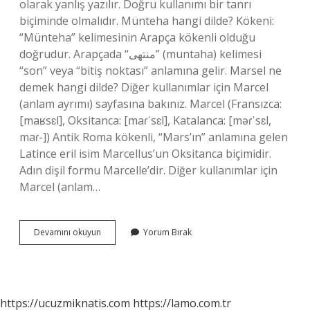
olarak yanlış yazılır. Doğru kullanımı bir tanrı
biçiminde olmalıdır. Münteha hangi dilde? Kökeni:
“Münteha” kelimesinin Arapça kökenli olduğu
doğrudur. Arapçada “منتهى” (muntaha) kelimesi
“son” veya “bitiş noktası” anlamına gelir. Marsel ne
demek hangi dilde? Diğer kullanımlar için Marcel
(anlam ayrımı) sayfasına bakınız. Marcel (Fransızca:
[maʁsɛl], Oksitanca: [maɾˈsɛl], Katalanca: [məɾˈsɛl,
maɾ-]) Antik Roma kökenli, “Mars’ın” anlamına gelen
Latince eril isim Marcellus’un Oksitanca biçimidir.
Adın dişil formu Marcelle’dir. Diğer kullanımlar için
Marcel (anlam…
Mabude
Devamını okuyun
Yorum Bırak
Hangi
Dilde
https://ucuzmiknatis.com
https://lamo.com.tr