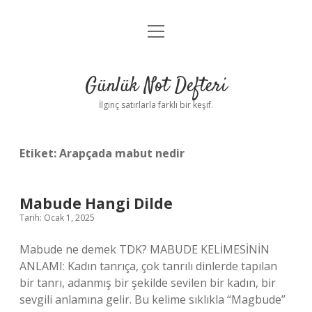
menüyü
Anasayfa
aç
Gizlilik Politikası
Günlük Not Defteri
Yasal Uyarı
İlginç satırlarla farklı bir keşif.
Hakkımızda
Etiket:
Arapçada mabut nedir
Mabude Hangi Dilde
Tarih: Ocak 1, 2025
Mabude ne demek TDK? MABUDE KELİMESİNİN
ANLAMI: Kadın tanrıça, çok tanrılı dinlerde tapılan
bir tanrı, adanmış bir şekilde sevilen bir kadın, bir
sevgili anlamına gelir. Bu kelime sıklıkla “Magbude”