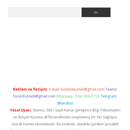
Arama
ps://ilbet.casino/
Reklam ve İletişim:
E-mail:
backlinkpaneli@gmail.com
Teams:
forumhizmeti@gmail.com
Whatsapp: 0262 606 0 726
Telegram:
@karabul
Yasal Uyarı:
Sitemiz, 5651 Sayılı Kanun gereğince Bilgi Teknolojileri
ve İletişim Kurumu (BTK) tarafından onaylanmış bir Yer Sağlayıcı
olarak hizmet vermektedir. Bu nedenle, sitedeki içerikleri proaktif