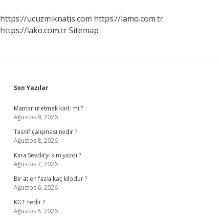
Resmen
Ne
https://ucuzmiknatis.com
https://lamo.com.tr
Zaman
https://lako.com.tr
Sitemap
Onaylandı
Sidebar
Son Yazılar
Mantar üretmek karlı mı ?
Ağustos 9, 2026
Tasnif çalışması nedir ?
Ağustos 8, 2026
Kara Sevda’yı kim yazdı ?
Ağustos 7, 2026
Bir at en fazla kaç kilodur ?
Ağustos 6, 2026
KGT nedir ?
Ağustos 5, 2026