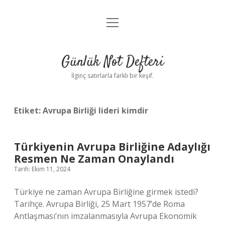
menüyü
Anasayfa
aç
Gizlilik Politikası
Günlük Not Defteri
Yasal Uyarı
İlginç satırlarla farklı bir keşif.
Hakkımızda
Etiket:
Avrupa Birliği lideri kimdir
Türkiyenin Avrupa Birliğine Adaylığı
Resmen Ne Zaman Onaylandı
Tarih: Ekim 11, 2024
Türkiye ne zaman Avrupa Birliğine girmek istedi?
Tarihçe. Avrupa Birliği, 25 Mart 1957’de Roma
Antlaşması’nın imzalanmasıyla Avrupa Ekonomik