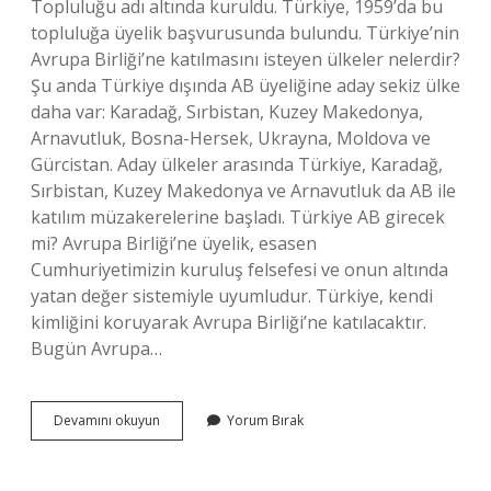
Topluluğu adı altında kuruldu. Türkiye, 1959’da bu
topluluğa üyelik başvurusunda bulundu. Türkiye’nin
Avrupa Birliği’ne katılmasını isteyen ülkeler nelerdir?
Şu anda Türkiye dışında AB üyeliğine aday sekiz ülke
daha var: Karadağ, Sırbistan, Kuzey Makedonya,
Arnavutluk, Bosna-Hersek, Ukrayna, Moldova ve
Gürcistan. Aday ülkeler arasında Türkiye, Karadağ,
Sırbistan, Kuzey Makedonya ve Arnavutluk da AB ile
katılım müzakerelerine başladı. Türkiye AB girecek
mi? Avrupa Birliği’ne üyelik, esasen
Cumhuriyetimizin kuruluş felsefesi ve onun altında
yatan değer sistemiyle uyumludur. Türkiye, kendi
kimliğini koruyarak Avrupa Birliği’ne katılacaktır.
Bugün Avrupa…
Türkiyenin
Devamını okuyun
Yorum Bırak
Avrupa
Birliğine
Adaylığı