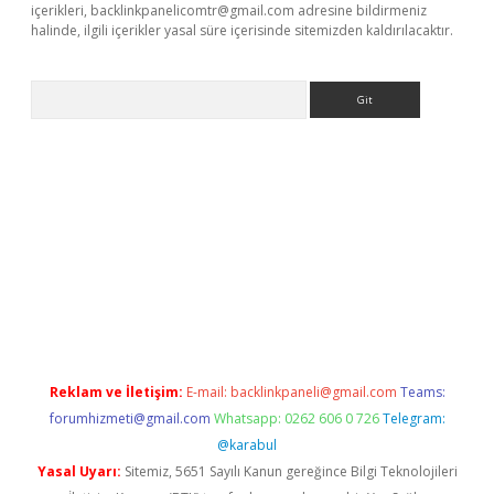
içerikleri,
backlinkpanelicomtr@gmail.com
adresine bildirmeniz
halinde, ilgili içerikler yasal süre içerisinde sitemizden kaldırılacaktır.
Arama
ps://ilbet.casino/
Reklam ve İletişim:
E-mail:
backlinkpaneli@gmail.com
Teams:
forumhizmeti@gmail.com
Whatsapp: 0262 606 0 726
Telegram:
@karabul
Yasal Uyarı:
Sitemiz, 5651 Sayılı Kanun gereğince Bilgi Teknolojileri