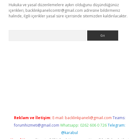
Hukuka ve yasal düzenlemelere aykırı olduğunu düşündüğünüz
içerikleri,
backlinkpanelicomtr@gmail.com
adresine bildirmeniz
halinde, ilgili içerikler yasal süre içerisinde sitemizden kaldırılacaktır.
Arama
s://ilbet.casino/
Reklam ve İletişim:
E-mail:
backlinkpaneli@gmail.com
Teams:
forumhizmeti@gmail.com
Whatsapp: 0262 606 0 726
Telegram:
@karabul