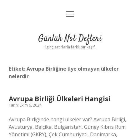
menüyü
Anasayfa
aç
Gizlilik Politikası
Günlük Not Defteri
Yasal Uyarı
İlginç satırlarla farklı bir keşif.
Hakkımızda
Etiket:
Avrupa Birliğine üye olmayan ülkeler
nelerdir
Avrupa Birliği Ülkeleri Hangisi
Tarih: Ekim 6, 2024
Avrupa Birliğinde hangi ülkeler var? Avrupa Birliği,
Avusturya, Belçika, Bulgaristan, Güney Kıbrıs Rum
Yönetimi (GKRY), Çek Cumhuriyeti, Danimarka,