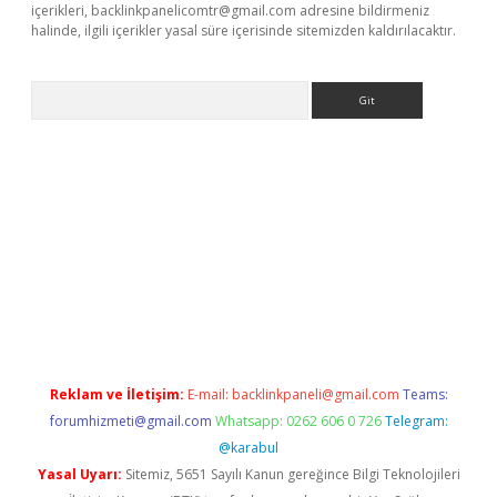
içerikleri,
backlinkpanelicomtr@gmail.com
adresine bildirmeniz
halinde, ilgili içerikler yasal süre içerisinde sitemizden kaldırılacaktır.
Arama
tps://ilbet.casino/
Reklam ve İletişim:
E-mail:
backlinkpaneli@gmail.com
Teams:
forumhizmeti@gmail.com
Whatsapp: 0262 606 0 726
Telegram:
@karabul
Yasal Uyarı:
Sitemiz, 5651 Sayılı Kanun gereğince Bilgi Teknolojileri