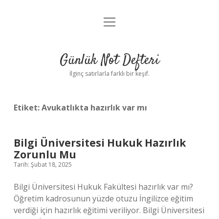
menüyü
Anasayfa
aç
Gizlilik Politikası
Günlük Not Defteri
Yasal Uyarı
İlginç satırlarla farklı bir keşif.
Hakkımızda
Etiket:
Avukatlıkta hazırlık var mı
Bilgi Üniversitesi Hukuk Hazırlık
Zorunlu Mu
Tarih: Şubat 18, 2025
Bilgi Üniversitesi Hukuk Fakültesi hazırlık var mı?
Öğretim kadrosunun yüzde otuzu İngilizce eğitim
verdiği için hazırlık eğitimi veriliyor. Bilgi Üniversitesi