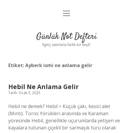
menüyü
Anasayfa
aç
Gizlilik Politikası
Günlük Not Defteri
Yasal Uyarı
İlginç satırlarla farklı bir keşif.
Hakkımızda
Etiket:
Ayberk ismi ne anlama gelir
Hebil Ne Anlama Gelir
Tarih: Ocak 5, 2025
Hebil ne demek? Hebil = Küçük çakı, kesici alet
(Mıntı). Toros Yörükleri arasında ve Karaman
yöresinde Hebil, genellikle uçurumlarda yetişen ve
kayalara tutunan çiçekli bir sarmaşık türü olarak