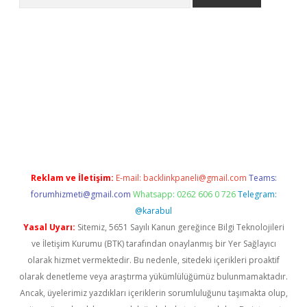
tps://ilbet.casino/
Reklam ve İletişim:
E-mail:
backlinkpaneli@gmail.com
Teams:
forumhizmeti@gmail.com
Whatsapp: 0262 606 0 726
Telegram:
@karabul
Yasal Uyarı:
Sitemiz, 5651 Sayılı Kanun gereğince Bilgi Teknolojileri
ve İletişim Kurumu (BTK) tarafından onaylanmış bir Yer Sağlayıcı
olarak hizmet vermektedir. Bu nedenle, sitedeki içerikleri proaktif
olarak denetleme veya araştırma yükümlülüğümüz bulunmamaktadır.
Ancak, üyelerimiz yazdıkları içeriklerin sorumluluğunu taşımakta olup,