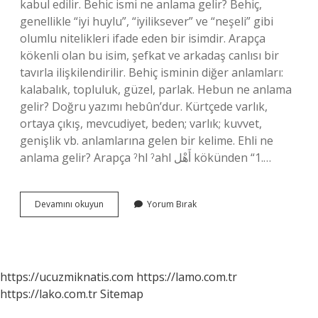
kabul edilir. Behic ismi ne anlama gelir? Behiç,
genellikle “iyi huylu”, “iyiliksever” ve “neşeli” gibi
olumlu nitelikleri ifade eden bir isimdir. Arapça
kökenli olan bu isim, şefkat ve arkadaş canlısı bir
tavırla ilişkilendirilir. Behiç isminin diğer anlamları:
kalabalık, topluluk, güzel, parlak. Hebun ne anlama
gelir? Doğru yazımı hebûn’dur. Kürtçede varlık,
ortaya çıkış, mevcudiyet, beden; varlık; kuvvet,
genişlik vb. anlamlarına gelen bir kelime. Ehli ne
anlama gelir? Arapça ˀhl ˀahl أَهْل kökünden “1.…
Hebil
Devamını okuyun
Yorum Bırak
Ne
Anlama
Gelir
https://ucuzmiknatis.com
https://lamo.com.tr
https://lako.com.tr
Sitemap