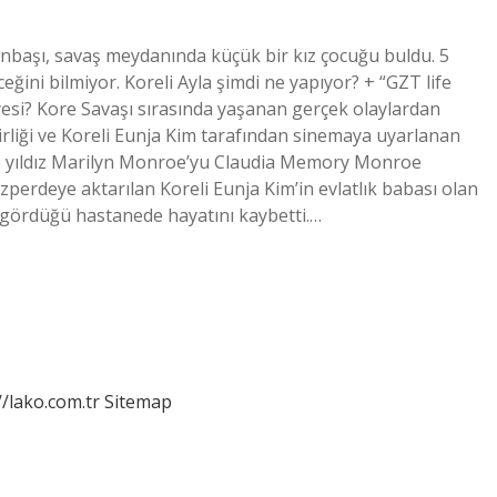
Onbaşı, savaş meydanında küçük bir kız çocuğu buldu. 5
eğini bilmiyor. Koreli Ayla şimdi ne yapıyor? + “GZT life
yesi? Kore Savaşı sırasında yaşanan gerçek olaylardan
rliği ve Koreli Eunja Kim tarafından sinemaya uyarlanan
sane yıldız Marilyn Monroe’yu Claudia Memory Monroe
yazperdeye aktarılan Koreli Eunja Kim’in evlatlık babası olan
vi gördüğü hastanede hayatını kaybetti.…
//lako.com.tr
Sitemap