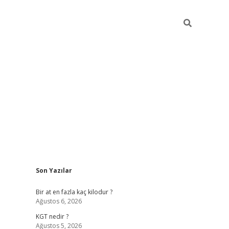
Sidebar
Son Yazılar
https://ilbe
Bir at en fazla kaç kilodur ?
Ağustos 6, 2026
KGT nedir ?
Ağustos 5, 2026