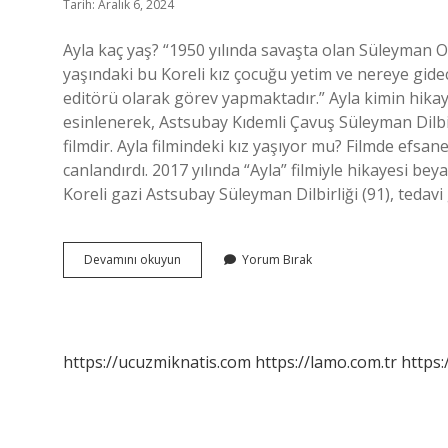
Tarih: Aralık 6, 2024
Ayla kaç yaş? “1950 yılında savaşta olan Süleyman 
yaşındaki bu Koreli kız çocuğu yetim ve nereye gidec
editörü olarak görev yapmaktadır.” Ayla kimin hika
esinlenerek, Astsubay Kıdemli Çavuş Süleyman Dilbi
filmdir. Ayla filmindeki kız yaşıyor mu? Filmde ef
canlandırdı. 2017 yılında “Ayla” filmiyle hikayesi be
Koreli gazi Astsubay Süleyman Dilbirliği (91), teda
Güney
Devamını okuyun
Yorum Bırak
Koreli
Ayla
Kaç
Yaşında
https://ucuzmiknatis.com
https://lamo.com.tr
https: