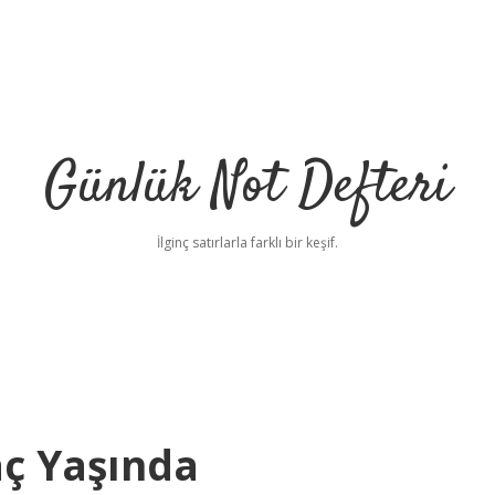
Günlük Not Defteri
İlginç satırlarla farklı bir keşif.
aç Yaşında