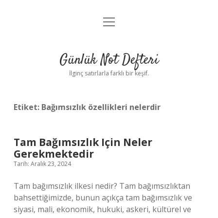
menüyü
Anasayfa
aç
Gizlilik Politikası
Günlük Not Defteri
Yasal Uyarı
İlginç satırlarla farklı bir keşif.
Hakkımızda
Etiket:
Bağımsızlık özellikleri nelerdir
Tam Bağımsızlık Için Neler
Gerekmektedir
Tarih: Aralık 23, 2024
Tam bağımsızlık ilkesi nedir? Tam bağımsızlıktan
bahsettiğimizde, bunun açıkça tam bağımsızlık ve
siyasi, mali, ekonomik, hukuki, askeri, kültürel ve