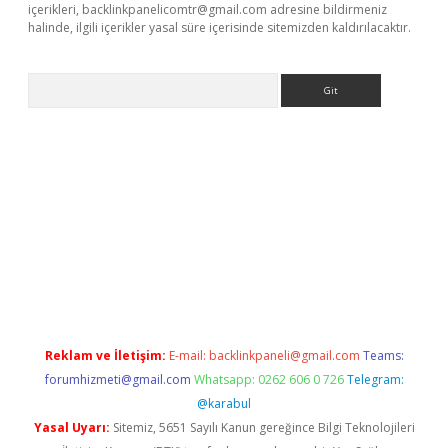
içerikleri,
backlinkpanelicomtr@gmail.com
adresine bildirmeniz
halinde, ilgili içerikler yasal süre içerisinde sitemizden kaldırılacaktır.
Arama
ps://ilbet.casino/
Reklam ve İletişim:
E-mail:
backlinkpaneli@gmail.com
Teams:
forumhizmeti@gmail.com
Whatsapp: 0262 606 0 726
Telegram:
@karabul
Yasal Uyarı:
Sitemiz, 5651 Sayılı Kanun gereğince Bilgi Teknolojileri