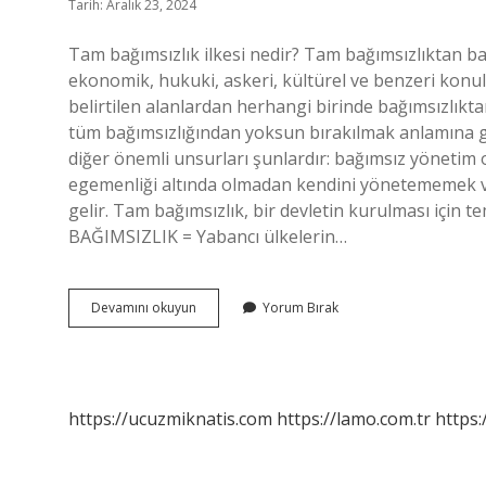
Tarih: Aralık 23, 2024
Tam bağımsızlık ilkesi nedir? Tam bağımsızlıktan ba
ekonomik, hukuki, askeri, kültürel ve benzeri konul
belirtilen alanlardan herhangi birinde bağımsızlıkt
tüm bağımsızlığından yoksun bırakılmak anlamına gel
diğer önemli unsurları şunlardır: bağımsız yönetim o
egemenliği altında olmadan kendini yönetememek ve 
gelir. Tam bağımsızlık, bir devletin kurulması için 
BAĞIMSIZLIK = Yabancı ülkelerin…
Tam
Devamını okuyun
Yorum Bırak
Bağımsızlık
Için
Neler
Gerekmektedir
https://ucuzmiknatis.com
https://lamo.com.tr
https: