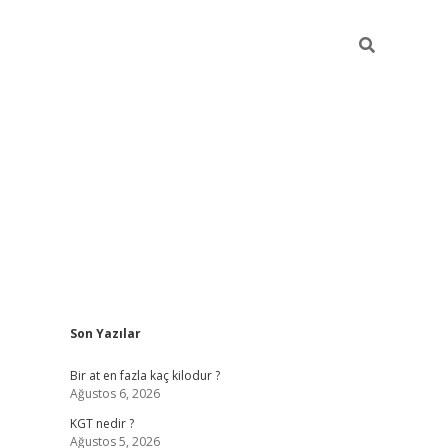
Sidebar
Son Yazılar
https://ilbet
Bir at en fazla kaç kilodur ?
Ağustos 6, 2026
KGT nedir ?
Ağustos 5, 2026