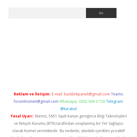
Arama
ps://ilbet.casino/
Reklam ve İletişim:
E-mail:
backlinkpaneli@gmail.com
Teams:
forumhizmeti@gmail.com
Whatsapp: 0262 606 0 726
Telegram:
@karabul
Yasal Uyarı:
Sitemiz, 5651 Sayılı Kanun gereğince Bilgi Teknolojileri
ve İletişim Kurumu (BTK) tarafından onaylanmış bir Yer Sağlayıcı
olarak hizmet vermektedir. Bu nedenle, sitedeki içerikleri proaktif