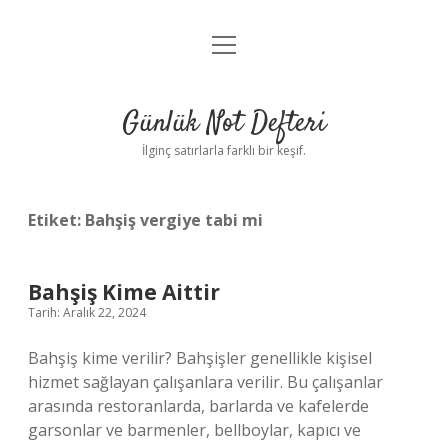
menüyü
Anasayfa
aç
Gizlilik Politikası
Günlük Not Defteri
Yasal Uyarı
İlginç satırlarla farklı bir keşif.
Hakkımızda
Etiket:
Bahşiş vergiye tabi mi
Bahşiş Kime Aittir
Tarih: Aralık 22, 2024
Bahşiş kime verilir? Bahşişler genellikle kişisel
hizmet sağlayan çalışanlara verilir. Bu çalışanlar
arasında restoranlarda, barlarda ve kafelerde
garsonlar ve barmenler, bellboylar, kapıcı ve