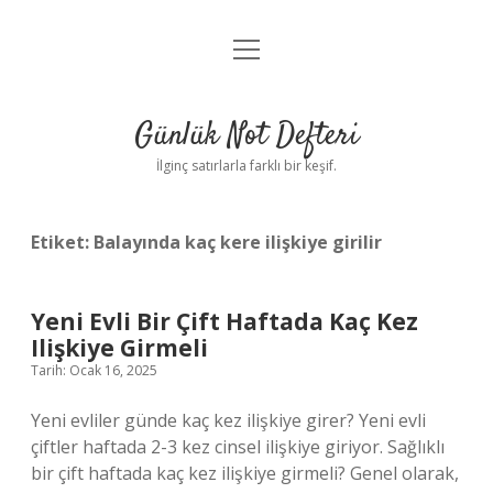
menüyü
Anasayfa
aç
Gizlilik Politikası
Günlük Not Defteri
Yasal Uyarı
İlginç satırlarla farklı bir keşif.
Hakkımızda
Etiket:
Balayında kaç kere ilişkiye girilir
Yeni Evli Bir Çift Haftada Kaç Kez
Ilişkiye Girmeli
Tarih: Ocak 16, 2025
Yeni evliler günde kaç kez ilişkiye girer? Yeni evli
çiftler haftada 2-3 kez cinsel ilişkiye giriyor. Sağlıklı
bir çift haftada kaç kez ilişkiye girmeli? Genel olarak,