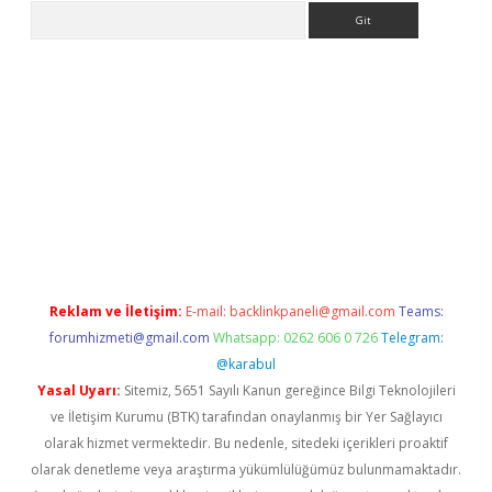
Arama
ps://ilbet.casino/
Reklam ve İletişim:
E-mail:
backlinkpaneli@gmail.com
Teams:
forumhizmeti@gmail.com
Whatsapp: 0262 606 0 726
Telegram:
@karabul
Yasal Uyarı:
Sitemiz, 5651 Sayılı Kanun gereğince Bilgi Teknolojileri
ve İletişim Kurumu (BTK) tarafından onaylanmış bir Yer Sağlayıcı
olarak hizmet vermektedir. Bu nedenle, sitedeki içerikleri proaktif
olarak denetleme veya araştırma yükümlülüğümüz bulunmamaktadır.