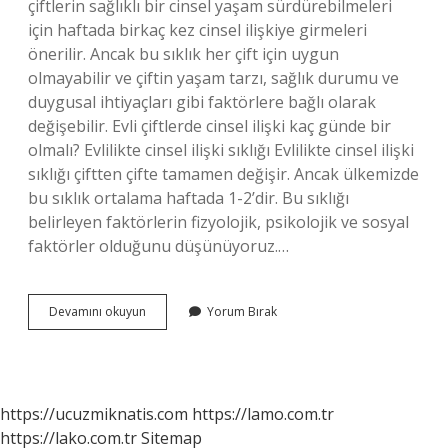
çiftlerin sağlıklı bir cinsel yaşam sürdürebilmeleri
için haftada birkaç kez cinsel ilişkiye girmeleri
önerilir. Ancak bu sıklık her çift için uygun
olmayabilir ve çiftin yaşam tarzı, sağlık durumu ve
duygusal ihtiyaçları gibi faktörlere bağlı olarak
değişebilir. Evli çiftlerde cinsel ilişki kaç günde bir
olmalı? Evlilikte cinsel ilişki sıklığı Evlilikte cinsel ilişki
sıklığı çiftten çifte tamamen değişir. Ancak ülkemizde
bu sıklık ortalama haftada 1-2’dir. Bu sıklığı
belirleyen faktörlerin fizyolojik, psikolojik ve sosyal
faktörler olduğunu düşünüyoruz.…
Yeni
Devamını okuyun
Yorum Bırak
Evli
Bir
Çift
Haftada
Kaç
https://ucuzmiknatis.com
https://lamo.com.tr
Kez
https://lako.com.tr
Sitemap
Ilişkiye