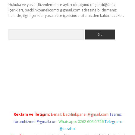
Hukuka ve yasal düzenlemelere aykırı olduğunu düşündüğünüz
içerikleri,
backlinkpanelicomtr@gmail.com
adresine bildirmeniz
halinde, ilgili içerikler yasal süre içerisinde sitemizden kaldırılacaktır.
Arama
ps://ilbet.casino/
Reklam ve İletişim:
E-mail:
backlinkpaneli@gmail.com
Teams:
forumhizmeti@gmail.com
Whatsapp: 0262 606 0 726
Telegram:
@karabul