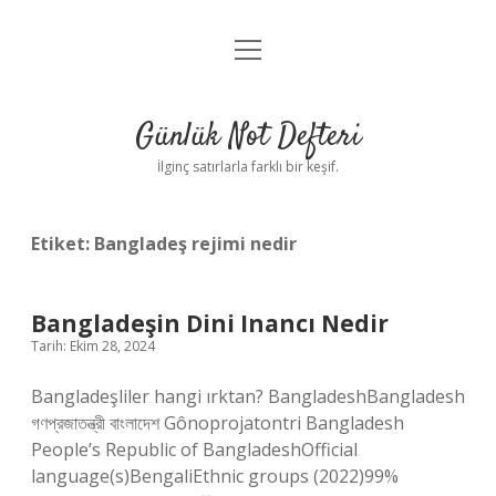
menüyü
Anasayfa
aç
Gizlilik Politikası
Günlük Not Defteri
Yasal Uyarı
İlginç satırlarla farklı bir keşif.
Hakkımızda
Etiket:
Bangladeş rejimi nedir
Bangladeşin Dini Inancı Nedir
Tarih: Ekim 28, 2024
Bangladeşliler hangi ırktan? BangladeshBangladesh
গণপ্রজাতন্ত্রী বাংলাদেশ Gônoprojatontri Bangladesh
People’s Republic of BangladeshOfficial
language(s)BengaliEthnic groups (2022)99%