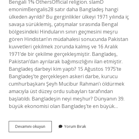
Bengali 1% OthersOfficial religion. slamD
emonimBengalis28 satır daha Bangladeş hangi
ülkeden ayrıldı? Bu gerginlikler ülkeyi 1971 yılında iç
savaşa sürüklemiş, çatışmalar sırasında Bengal
bölgesindeki Hinduların sınırı geçmesini meşru
gören Hindistan’ın müdahalesi sonucunda Pakistan
kuvvetleri çekilmek zorunda kalmış ve 16 Aralık
1971’de bir çekilme gerçekleşmiştir. Bangladeş,
Pakistan’dan ayrılarak bağımsızlığını ilan etmiştir.
Bangladeş darbeyi kim yaptı? 15 Ağustos 1975’te
Bangladeş’te gerçekleşen askeri darbe, kurucu
cumhurbaşkanı Şeyh Mucibur Rahman’ı öldürmek
amacıyla üst düzey ordu subayları tarafından
başlatıldı. Bangladeşin neyi meşhur? Dünyanın 39.
büyük ekonomisi olan Bangladeş’te en büyük…
Bangladeşin
Devamını okuyun
Yorum Bırak
Dini
Inancı