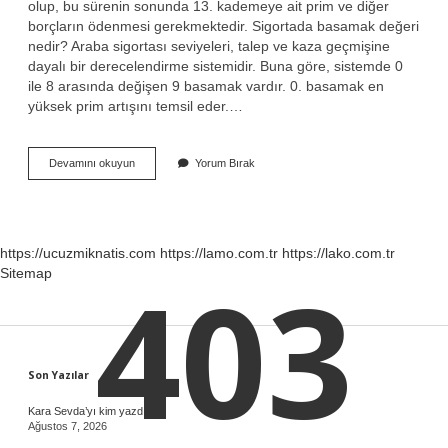
olup, bu sürenin sonunda 13. kademeye ait prim ve diğer
borçların ödenmesi gerekmektedir. Sigortada basamak değeri
nedir? Araba sigortası seviyeleri, talep ve kaza geçmişine
dayalı bir derecelendirme sistemidir. Buna göre, sistemde 0
ile 8 arasında değişen 9 basamak vardır. 0. basamak en
yüksek prim artışını temsil eder.…
12
Devamını okuyun
Yorum Bırak
Basamak
Nedir
https://ucuzmiknatis.com
https://lamo.com.tr
https://lako.com.tr
403
Sitemap
Sidebar
Son Yazılar
Kara Sevda’yı kim yazdı ?
Ağustos 7, 2026