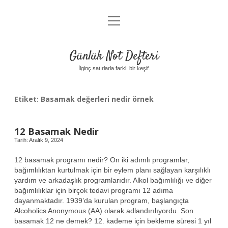
menüyü
Anasayfa
aç
Gizlilik Politikası
Günlük Not Defteri
Yasal Uyarı
İlginç satırlarla farklı bir keşif.
Hakkımızda
Etiket:
Basamak değerleri nedir örnek
12 Basamak Nedir
Tarih: Aralık 9, 2024
12 basamak programı nedir? On iki adımlı programlar,
bağımlılıktan kurtulmak için bir eylem planı sağlayan karşılıklı
yardım ve arkadaşlık programlarıdır. Alkol bağımlılığı ve diğer
bağımlılıklar için birçok tedavi programı 12 adıma
dayanmaktadır. 1939’da kurulan program, başlangıçta
Alcoholics Anonymous (AA) olarak adlandırılıyordu. Son
basamak 12 ne demek? 12. kademe için bekleme süresi 1 yıl