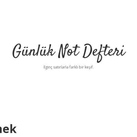
Günlük Not Defteri
İlginç satırlarla farklı bir keşif.
mek