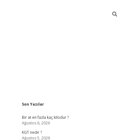
Sidebar
Son Yazılar
https://ilbe
Bir at en fazla kaç kilodur ?
Ağustos 6, 2026
KGT nedir ?
Ağustos 5, 2026