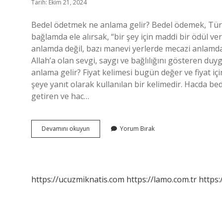
Tarih: Ekim 21, 2024
Bedel ödetmek ne anlama gelir? Bedel ödemek, Türkç
bağlamda ele alırsak, “bir şey için maddi bir ödül 
anlamda değil, bazı manevi yerlerde mecazi anlamda 
Allah’a olan sevgi, saygı ve bağlılığını gösteren duy
anlama gelir? Fiyat kelimesi bugün değer ve fiyat içi
şeye yanıt olarak kullanılan bir kelimedir. Hacda be
getiren ve hac…
Bedel
Devamını okuyun
Yorum Bırak
Etmek
Ne
Demek
https://ucuzmiknatis.com
https://lamo.com.tr
https: