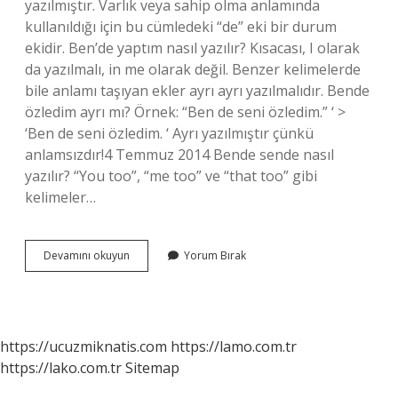
yazılmıştır. Varlık veya sahip olma anlamında
kullanıldığı için bu cümledeki “de” eki bir durum
ekidir. Ben’de yaptım nasıl yazılır? Kısacası, I olarak
da yazılmalı, in me olarak değil. Benzer kelimelerde
bile anlamı taşıyan ekler ayrı ayrı yazılmalıdır. Bende
özledim ayrı mı? Örnek: “Ben de seni özledim.” ‘ >
‘Ben de seni özledim. ‘ Ayrı yazılmıştır çünkü
anlamsızdır!4 Temmuz 2014 Bende sende nasıl
yazılır? “You too”, “me too” ve “that too” gibi
kelimeler…
Bende
Devamını okuyun
Yorum Bırak
Yaptım
Nasıl
Yazılır
https://ucuzmiknatis.com
https://lamo.com.tr
https://lako.com.tr
Sitemap