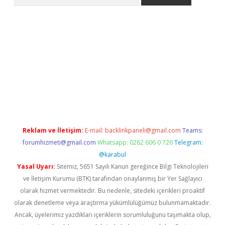
ps://ilbet.casino/
Reklam ve İletişim:
E-mail:
backlinkpaneli@gmail.com
Teams:
forumhizmeti@gmail.com
Whatsapp: 0262 606 0 726
Telegram:
@karabul
Yasal Uyarı:
Sitemiz, 5651 Sayılı Kanun gereğince Bilgi Teknolojileri
ve İletişim Kurumu (BTK) tarafından onaylanmış bir Yer Sağlayıcı
olarak hizmet vermektedir. Bu nedenle, sitedeki içerikleri proaktif
olarak denetleme veya araştırma yükümlülüğümüz bulunmamaktadır.
Ancak, üyelerimiz yazdıkları içeriklerin sorumluluğunu taşımakta olup,