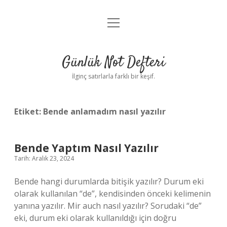
menüyü
Anasayfa
aç
Gizlilik Politikası
Günlük Not Defteri
Yasal Uyarı
İlginç satırlarla farklı bir keşif.
Hakkımızda
Etiket:
Bende anlamadım nasıl yazılır
Bende Yaptım Nasıl Yazılır
Tarih: Aralık 23, 2024
Bende hangi durumlarda bitişik yazılır? Durum eki
olarak kullanılan “de”, kendisinden önceki kelimenin
yanına yazılır. Mir auch nasıl yazılır? Sorudaki “de”
eki, durum eki olarak kullanıldığı için doğru