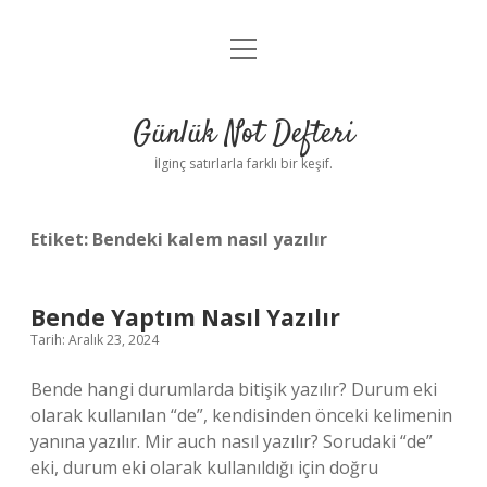
menüyü
Anasayfa
aç
Gizlilik Politikası
Günlük Not Defteri
Yasal Uyarı
İlginç satırlarla farklı bir keşif.
Hakkımızda
Etiket:
Bendeki kalem nasıl yazılır
Bende Yaptım Nasıl Yazılır
Tarih: Aralık 23, 2024
Bende hangi durumlarda bitişik yazılır? Durum eki
olarak kullanılan “de”, kendisinden önceki kelimenin
yanına yazılır. Mir auch nasıl yazılır? Sorudaki “de”
eki, durum eki olarak kullanıldığı için doğru