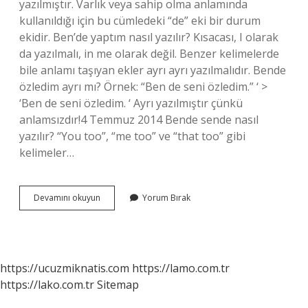
yazılmıştır. Varlık veya sahip olma anlamında
kullanıldığı için bu cümledeki “de” eki bir durum
ekidir. Ben’de yaptım nasıl yazılır? Kısacası, I olarak
da yazılmalı, in me olarak değil. Benzer kelimelerde
bile anlamı taşıyan ekler ayrı ayrı yazılmalıdır. Bende
özledim ayrı mı? Örnek: “Ben de seni özledim.” ‘ >
‘Ben de seni özledim. ‘ Ayrı yazılmıştır çünkü
anlamsızdır!4 Temmuz 2014 Bende sende nasıl
yazılır? “You too”, “me too” ve “that too” gibi
kelimeler…
Bende
Devamını okuyun
Yorum Bırak
Yaptım
Nasıl
Yazılır
https://ucuzmiknatis.com
https://lamo.com.tr
https://lako.com.tr
Sitemap