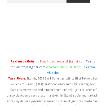
ps://ilbet.casino/
Reklam ve İletişim:
E-mail:
backlinkpaneli@gmail.com
Teams:
forumhizmeti@gmail.com
Whatsapp: 0262 606 0 726
Telegram:
@karabul
Yasal Uyarı:
Sitemiz, 5651 Sayılı Kanun gereğince Bilgi Teknolojileri
ve İletişim Kurumu (BTK) tarafından onaylanmış bir Yer Sağlayıcı
olarak hizmet vermektedir. Bu nedenle, sitedeki içerikleri proaktif
olarak denetleme veya araştırma yükümlülüğümüz bulunmamaktadır.
Ancak, üyelerimiz yazdıkları içeriklerin sorumluluğunu taşımakta olup,