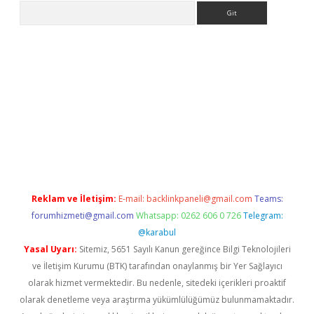
Arama
ps://ilbet.casino/
Reklam ve İletişim:
E-mail:
backlinkpaneli@gmail.com
Teams:
forumhizmeti@gmail.com
Whatsapp: 0262 606 0 726
Telegram:
@karabul
Yasal Uyarı:
Sitemiz, 5651 Sayılı Kanun gereğince Bilgi Teknolojileri
ve İletişim Kurumu (BTK) tarafından onaylanmış bir Yer Sağlayıcı
olarak hizmet vermektedir. Bu nedenle, sitedeki içerikleri proaktif
olarak denetleme veya araştırma yükümlülüğümüz bulunmamaktadır.