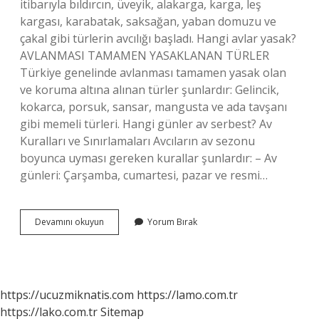
itibarıyla bıldırcın, üveyik, alakarga, karga, leş
kargası, karabatak, saksağan, yaban domuzu ve
çakal gibi türlerin avcılığı başladı. Hangi avlar yasak?
AVLANMASI TAMAMEN YASAKLANAN TÜRLER
Türkiye genelinde avlanması tamamen yasak olan
ve koruma altına alınan türler şunlardır: Gelincik,
kokarca, porsuk, sansar, mangusta ve ada tavşanı
gibi memeli türleri. Hangi günler av serbest? Av
Kuralları ve Sınırlamaları Avcıların av sezonu
boyunca uyması gereken kurallar şunlardır: – Av
günleri: Çarşamba, cumartesi, pazar ve resmi…
Bıldırcın
Devamını okuyun
Yorum Bırak
Avlamak
Yasak
Mı
https://ucuzmiknatis.com
https://lamo.com.tr
https://lako.com.tr
Sitemap