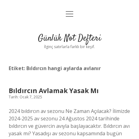
menüyü
Anasayfa
aç
Gizlilik Politikası
Günlük Not Defteri
Yasal Uyarı
İlginç satırlarla farklı bir keşif.
Hakkımızda
Etiket:
Bıldırcın hangi aylarda avlanır
Bıldırcın Avlamak Yasak Mı
Tarih: Ocak 7, 2025
2024 bıldırcın av sezonu Ne Zaman Açılacak? İlimizde
2024-2025 av sezonu 24 Ağustos 2024 tarihinde
bıldırcın ve güvercin avıyla başlayacaktır. Bıldırcın avı
yasak mı? Yasadışı av sezonu kapsamında bugün