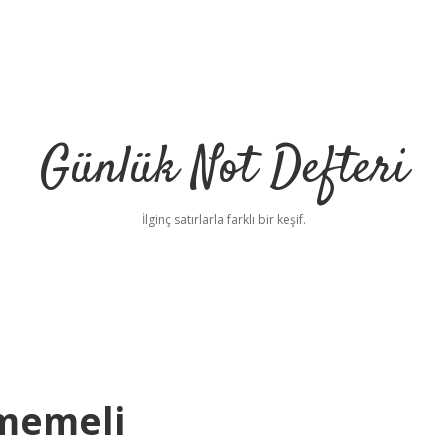
Günlük Not Defteri
İlginç satırlarla farklı bir keşif.
ememeli