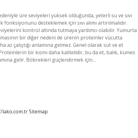
edeniyle üre seviyeleri yüksek olduğunda, yeterli su ve sıvı
onksiyonunu desteklemek için sıvı alımı artırılmalıdır.
viyelerini kontrol altında tutmaya yardımcı olabilir. Yumurta
ırmasının bir diğer nedeni de ürenin proteinler vücutta
a az çalıştığı anlamına gelmez. Genel olarak süt ve et
Proteinlerin bir kısmı daha kalitelidir, bu da et, balık, kümes
amına gelir. Böbrekleri güçlendirmek için…
//lako.com.tr
Sitemap