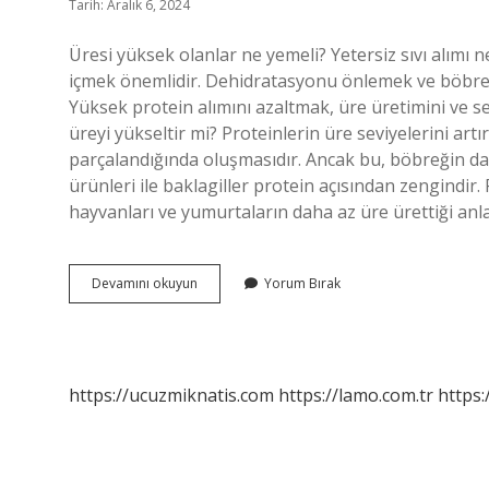
Tarih: Aralık 6, 2024
Üresi yüksek olanlar ne yemeli? Yetersiz sıvı alımı n
içmek önemlidir. Dehidratasyonu önlemek ve böbrek f
Yüksek protein alımını azaltmak, üre üretimini ve se
üreyi yükseltir mi? Proteinlerin üre seviyelerini art
parçalandığında oluşmasıdır. Ancak bu, böbreğin dah
ürünleri ile baklagiller protein açısından zengindir. 
hayvanları ve yumurtaların daha az üre ürettiği anl
Üre
Devamını okuyun
Yorum Bırak
Hastaları
Ne
Yememeli
https://ucuzmiknatis.com
https://lamo.com.tr
https: