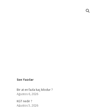
Sidebar
Son Yazılar
https://ilbet
Bir at en fazla kaç kilodur ?
Ağustos 6, 2026
KGT nedir ?
Ağustos 5, 2026