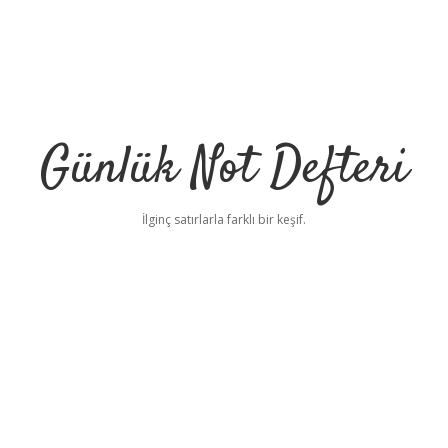
Günlük Not Defteri
İlginç satırlarla farklı bir keşif.