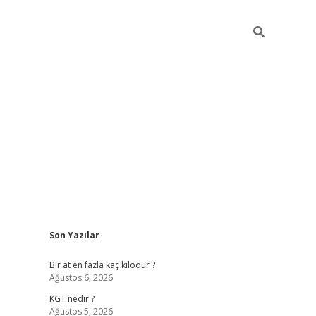
Sidebar
Son Yazılar
https://ilbe
Bir at en fazla kaç kilodur ?
Ağustos 6, 2026
KGT nedir ?
Ağustos 5, 2026