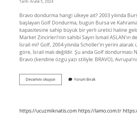
Tarih: Aralık 5, 2024
Bravo dondurma hangi ülkeye ait? 2003 yılında Bursa
başlayan Golf Dondurma, bugün Bursa ve Kahramanmar
kapasitesine sahip büyük bir yerli üretici haline 
Market Zincirleri’nin sahibi Sayın İsmail ASLAN’ın d
İsrail mi? Golf, 2004 yılında Schöller’in yerini alara
göre, İsrail malı değildir. Şu anda Golf dondurması N
Bravo (kendine özgü yazı stiliyle: BRAVO), Avrupa
Bravo
Devamını okuyun
Yorum Bırak
Hangi
Ülkenin
https://ucuzmiknatis.com
https://lamo.com.tr
https: