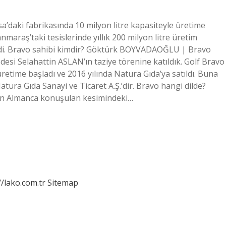
’daki fabrikasında 10 milyon litre kapasiteyle üretime
aş’taki tesislerinde yıllık 200 milyon litre üretim
geldi. Bravo sahibi kimdir? Göktürk BOYVADAOĞLU | Bravo
edesi Selahattin ASLAN’ın taziye törenine katıldık. Golf Bravo
k üretime başladı ve 2016 yılında Natura Gıda’ya satıldı. Buna
atura Gıda Sanayi ve Ticaret A.Ş.’dir. Bravo hangi dilde?
’nın Almanca konuşulan kesimindeki…
//lako.com.tr
Sitemap