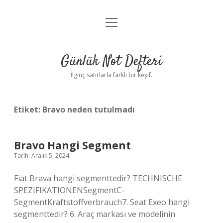
menüyü
Anasayfa
aç
Gizlilik Politikası
Günlük Not Defteri
Yasal Uyarı
İlginç satırlarla farklı bir keşif.
Hakkımızda
Etiket:
Bravo neden tutulmadı
Bravo Hangi Segment
Tarih: Aralık 5, 2024
Fiat Brava hangi segmenttedir? TECHNISCHE
SPEZIFIKATIONENSegmentC-
SegmentKraftstoffverbrauch7. Seat Exeo hangi
segmenttedir? 6. Araç markası ve modelinin