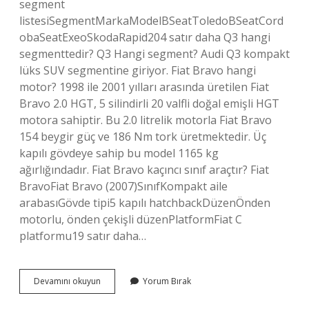
segment
listesiSegmentMarkaModelBSeatToledoBSeatCord
obaSeatExeoSkodaRapid204 satır daha Q3 hangi
segmenttedir? Q3 Hangi segment? Audi Q3 kompakt
lüks SUV segmentine giriyor. Fiat Bravo hangi
motor? 1998 ile 2001 yılları arasında üretilen Fiat
Bravo 2.0 HGT, 5 silindirli 20 valfli doğal emişli HGT
motora sahiptir. Bu 2.0 litrelik motorla Fiat Bravo
154 beygir güç ve 186 Nm tork üretmektedir. Üç
kapılı gövdeye sahip bu model 1165 kg
ağırlığındadır. Fiat Bravo kaçıncı sınıf araçtır? Fiat
BravoFiat Bravo (2007)SınıfKompakt aile
arabasıGövde tipi5 kapılı hatchbackDüzenÖnden
motorlu, önden çekişli düzenPlatformFiat C
platformu19 satır daha…
Bravo
Devamını okuyun
Yorum Bırak
Hangi
Segment