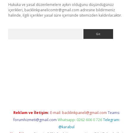
Hukuka ve yasal düzenlemelere aykırı olduğunu düşündüğünüz
içerikleri,
backlinkpanelicomtr@gmail.com
adresine bildirmeniz
halinde, ilgili içerikler yasal süre içerisinde sitemizden kaldırılacaktır.
Arama
ps://ilbet.casino/
Reklam ve İletişim:
E-mail:
backlinkpaneli@gmail.com
Teams:
forumhizmeti@gmail.com
Whatsapp: 0262 606 0 726
Telegram:
@karabul