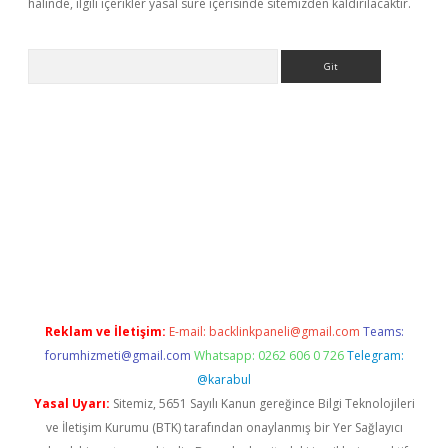
halinde, ilgili içerikler yasal süre içerisinde sitemizden kaldırılacaktır.
Arama
ps://ilbet.casino/
Reklam ve İletişim:
E-mail:
backlinkpaneli@gmail.com
Teams:
forumhizmeti@gmail.com
Whatsapp: 0262 606 0 726
Telegram:
@karabul
Yasal Uyarı:
Sitemiz, 5651 Sayılı Kanun gereğince Bilgi Teknolojileri
ve İletişim Kurumu (BTK) tarafından onaylanmış bir Yer Sağlayıcı