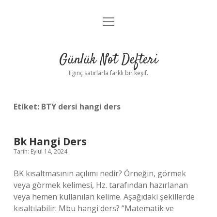
menüyü
Anasayfa
aç
Gizlilik Politikası
Günlük Not Defteri
Yasal Uyarı
İlginç satırlarla farklı bir keşif.
Hakkımızda
Etiket:
BTY dersi hangi ders
Bk Hangi Ders
Tarih: Eylül 14, 2024
BK kısaltmasının açılımı nedir? Örneğin, görmek
veya görmek kelimesi, Hz. tarafından hazırlanan
veya hemen kullanılan kelime. Aşağıdaki şekillerde
kısaltılabilir: Mbu hangi ders? “Matematik ve