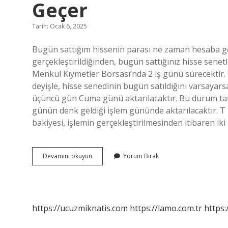
Geçer
Tarih: Ocak 6, 2025
Bugün sattığım hissenin parası ne zaman hesaba ge
gerçekleştirildiğinden, bugün sattığınız hisse senet
Menkul Kıymetler Borsası’nda 2 iş günü sürecektir
deyişle, hisse senedinin bugün satıldığını varsaya
üçüncü gün Cuma günü aktarılacaktır. Bu durum tat
günün denk geldiği işlem gününde aktarılacaktır. T
bakiyesi, işlemin gerçekleştirilmesinden itibaren iki 
Salı
Devamını okuyun
Yorum Bırak
Günü
Sattığım
Hisse
Ne
Zaman
https://ucuzmiknatis.com
https://lamo.com.tr
https:
Hesaba
Geçer