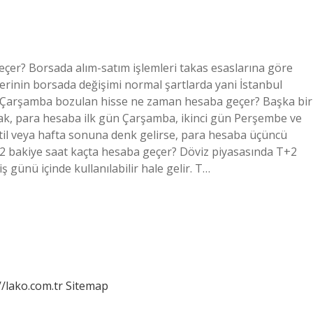
çer? Borsada alım-satım işlemleri takas esaslarına göre
lerinin borsada değişimi normal şartlarda yani İstanbul
. Çarşamba bozulan hisse ne zaman hesaba geçer? Başka bir
rsak, para hesaba ilk gün Çarşamba, ikinci gün Perşembe ve
il veya hafta sonuna denk gelirse, para hesaba üçüncü
 2 bakiye saat kaçta hesaba geçer? Döviz piyasasında T+2
iş günü içinde kullanılabilir hale gelir. T…
//lako.com.tr
Sitemap