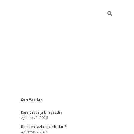
Sidebar
Son Yazılar
https://ilbe
Kara Sevda’yı kim yazdı ?
Ağustos 7, 2026
Bir at en fazla kaç kilodur ?
Ağustos 6, 2026