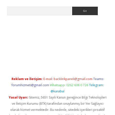
Arama
tps://ilbet.casino/
Reklam ve İletişim:
E-mail:
backlinkpaneli@gmail.com
Teams:
forumhizmeti@gmail.com
Whatsapp: 0262 606 0 726
Telegram:
@karabul
Yasal Uyarı:
Sitemiz, 5651 Sayılı Kanun gereğince Bilgi Teknolojileri
ve İletişim Kurumu (BTK) tarafından onaylanmış bir Yer Sağlayıcı
olarak hizmet vermektedir. Bu nedenle, sitedeki içerikleri proaktif