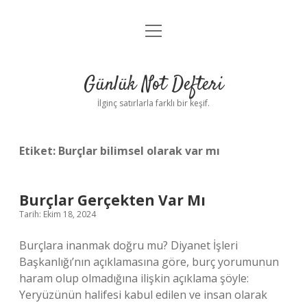
menüyü
Anasayfa
aç
Gizlilik Politikası
Günlük Not Defteri
Yasal Uyarı
İlginç satırlarla farklı bir keşif.
Hakkımızda
Etiket:
Burçlar bilimsel olarak var mı
Burçlar Gerçekten Var Mı
Tarih: Ekim 18, 2024
Burçlara inanmak doğru mu? Diyanet İşleri
Başkanlığı’nın açıklamasına göre, burç yorumunun
haram olup olmadığına ilişkin açıklama şöyle:
Yeryüzünün halifesi kabul edilen ve insan olarak