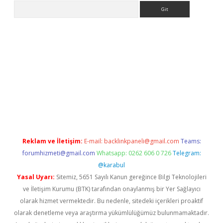
Arama
ps://ilbet.casino/
Reklam ve İletişim:
E-mail:
backlinkpaneli@gmail.com
Teams:
forumhizmeti@gmail.com
Whatsapp: 0262 606 0 726
Telegram:
@karabul
Yasal Uyarı:
Sitemiz, 5651 Sayılı Kanun gereğince Bilgi Teknolojileri
ve İletişim Kurumu (BTK) tarafından onaylanmış bir Yer Sağlayıcı
olarak hizmet vermektedir. Bu nedenle, sitedeki içerikleri proaktif
olarak denetleme veya araştırma yükümlülüğümüz bulunmamaktadır.