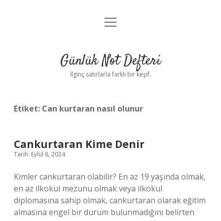
menüyü
Anasayfa
aç
Gizlilik Politikası
Günlük Not Defteri
Yasal Uyarı
İlginç satırlarla farklı bir keşif.
Hakkımızda
Etiket:
Can kurtaran nasıl olunur
Cankurtaran Kime Denir
Tarih: Eylül 8, 2024
Kimler cankurtaran olabilir? En az 19 yaşında olmak,
en az ilkokul mezunu olmak veya ilkokul
diplomasına sahip olmak, cankurtaran olarak eğitim
almasına engel bir durum bulunmadığını belirten