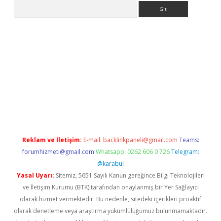
Arama
tps://ilbet.casino/
Reklam ve İletişim:
E-mail:
backlinkpaneli@gmail.com
Teams:
forumhizmeti@gmail.com
Whatsapp: 0262 606 0 726
Telegram:
@karabul
Yasal Uyarı:
Sitemiz, 5651 Sayılı Kanun gereğince Bilgi Teknolojileri
ve İletişim Kurumu (BTK) tarafından onaylanmış bir Yer Sağlayıcı
olarak hizmet vermektedir. Bu nedenle, sitedeki içerikleri proaktif
olarak denetleme veya araştırma yükümlülüğümüz bulunmamaktadır.