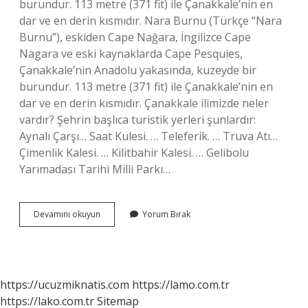
burundur. 113 metre (371 fit) ile Çanakkale’nin en
dar ve en derin kısmıdır. Nara Burnu (Türkçe “Nara
Burnu”), eskiden Cape Nağara, İngilizce Cape
Nagara ve eski kaynaklarda Cape Pesquies,
Çanakkale’nin Anadolu yakasında, kuzeyde bir
burundur. 113 metre (371 fit) ile Çanakkale’nin en
dar ve en derin kısmıdır. Çanakkale ilimizde neler
vardır? Şehrin başlıca turistik yerleri şunlardır:
Aynalı Çarşı… Saat Kulesi. … Teleferik. … Truva Atı…
Çimenlik Kalesi. … Kilitbahir Kalesi. … Gelibolu
Yarımadası Tarihi Milli Parkı…
Çanakkalede
Devamını okuyun
Yorum Bırak
Ne
Burnu
Var
https://ucuzmiknatis.com
https://lamo.com.tr
https://lako.com.tr
Sitemap