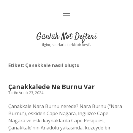
menüyü
Anasayfa
aç
Gizlilik Politikası
Günlük Not Defteri
Yasal Uyarı
İlginç satırlarla farklı bir keşif.
Hakkımızda
Etiket:
Çanakkale nasıl oluştu
Çanakkalede Ne Burnu Var
Tarih: Aralık 23, 2024
Çanakkale Nara Burnu nerede? Nara Burnu (“Nara
Burnu”), eskiden Cape Nağara, İngilizce Cape
Nagara ve eski kaynaklarda Cape Pesquies,
Çanakkale’nin Anadolu yakasında, kuzeyde bir