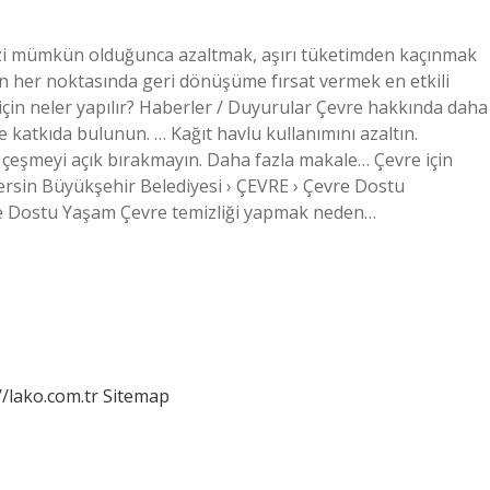
imizi mümkün olduğunca azaltmak, aşırı tüketimden kaçınmak
ın her noktasında geri dönüşüme fırsat vermek en etkili
i için neler yapılır? Haberler / Duyurular Çevre hakkında daha
me katkıda bulunun. … Kağıt havlu kullanımını azaltın.
 çeşmeyi açık bırakmayın. Daha fazla makale… Çevre için
ersin Büyükşehir Belediyesi › ÇEVRE › Çevre Dostu
e Dostu Yaşam Çevre temizliği yapmak neden…
//lako.com.tr
Sitemap