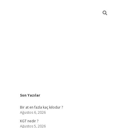
Sidebar
Son Yazılar
https://il
Bir at en fazla kaç kilodur ?
Ağustos 6, 2026
KGT nedir ?
Ağustos 5, 2026