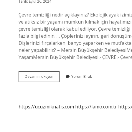
Tarih: Eylül 26, 2024
Çevre temizliği nedir açıklayınız? Ekolojik ayak iz
ve atıksız bir yaşamı mümkün kılmak için hayatımız
çevre temizliği olarak kabul ediliyor. Çevre temizliğ
fazla bilgi edinin. … Çöplerinizi ayırın, geri dönüşü
Dişlerinizi fırçalarken, banyo yaparken ve mutfakta
neler yapabiliriz? – Mersin Büyükşehir BelediyesiM
YaşamMersin Büyükşehir Belediyesi › ÇEVRE › Çevr
Çevre
Devamını okuyun
Yorum Bırak
Temizliği
Nedir
https://ucuzmiknatis.com
https://lamo.com.tr
https: