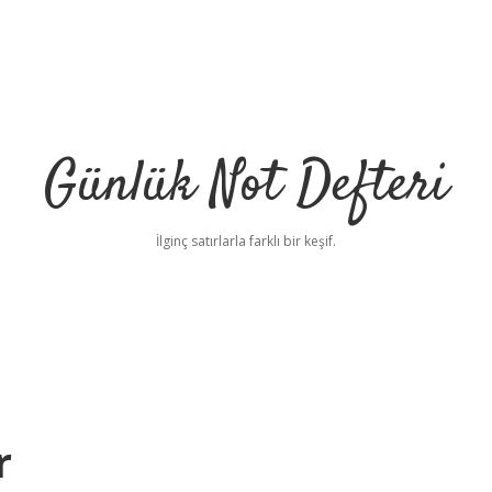
Günlük Not Defteri
İlginç satırlarla farklı bir keşif.
r