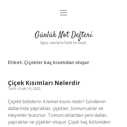
menüyü
Anasayfa
aç
Gizlilik Politikası
Günlük Not Defteri
Yasal Uyarı
İlginç satırlarla farklı bir keşif.
Hakkımızda
Etiket:
Çiçekler kaç kısımdan oluşur
Çiçek Kısımları Nelerdir
Tarih: Ocak 19, 2025
Çiçekli bitkilerin 4 temel kısmı nedir? Gövdenin
dallarında yapraklar, çiçekler, tomurcuklar ve
meyveler bulunur. Tomurcuklardan yeni dallar,
yapraklar ve çiçekler oluşur. Çiçek kaç bölümden