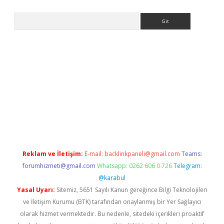
Arama
ps://ilbet.casino/
Reklam ve İletişim:
E-mail:
backlinkpaneli@gmail.com
Teams:
forumhizmeti@gmail.com
Whatsapp: 0262 606 0 726
Telegram:
@karabul
Yasal Uyarı:
Sitemiz, 5651 Sayılı Kanun gereğince Bilgi Teknolojileri
ve İletişim Kurumu (BTK) tarafından onaylanmış bir Yer Sağlayıcı
olarak hizmet vermektedir. Bu nedenle, sitedeki içerikleri proaktif