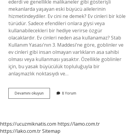
ederdi ve genellikle malikaneler gibi gösterişli
mekanlarda yaşayan eski büyücü ailelerinin
hizmetindeydiler. Ev cini ne demek? Ev cinleri bir köle
türüdür. Sadece efendileri onlara giysi veya
kullanabilecekleri bir hediye verirse özgür
olacaklardır. Ev cinleri neden asa kullanamaz? Stab
Kullanım Yasası’nın 3. Maddesi’ne göre, goblinler ve
ev cinleri gibi insan olmayan varlıkların asa sahibi
olması veya kullanması yasaktır. Özellikle goblinler
için, bu yasak büyücülük topluluğuyla bir
anlaşmazlık noktasıydı ve…
Ev
Devamını okuyun
8 Yorum
Cinleri
Nedir
https://ucuzmiknatis.com
https://lamo.com.tr
https://lako.com.tr
Sitemap