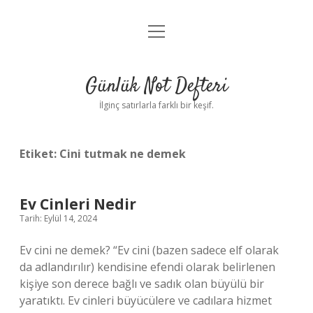
menüyü
Anasayfa
aç
Gizlilik Politikası
Günlük Not Defteri
Yasal Uyarı
İlginç satırlarla farklı bir keşif.
Hakkımızda
Etiket:
Cini tutmak ne demek
Ev Cinleri Nedir
Tarih: Eylül 14, 2024
Ev cini ne demek? “Ev cini (bazen sadece elf olarak
da adlandırılır) kendisine efendi olarak belirlenen
kişiye son derece bağlı ve sadık olan büyülü bir
yaratıktı. Ev cinleri büyücülere ve cadılara hizmet