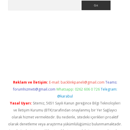
Arama
ps://ilbet.casino/
Reklam ve İletişim:
E-mail:
backlinkpaneli@gmail.com
Teams:
forumhizmeti@gmail.com
Whatsapp: 0262 606 0 726
Telegram:
@karabul
Yasal Uyarı:
Sitemiz, 5651 Sayılı Kanun gereğince Bilgi Teknolojileri
ve İletişim Kurumu (BTK) tarafından onaylanmış bir Yer Sağlayıcı
olarak hizmet vermektedir. Bu nedenle, sitedeki içerikleri proaktif
olarak denetleme veya araştırma yükümlülüğümüz bulunmamaktadır.