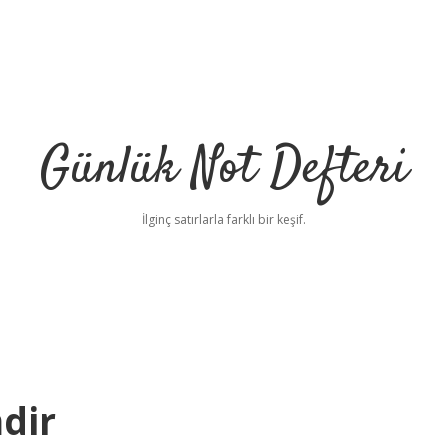
Günlük Not Defteri
İlginç satırlarla farklı bir keşif.
mdir