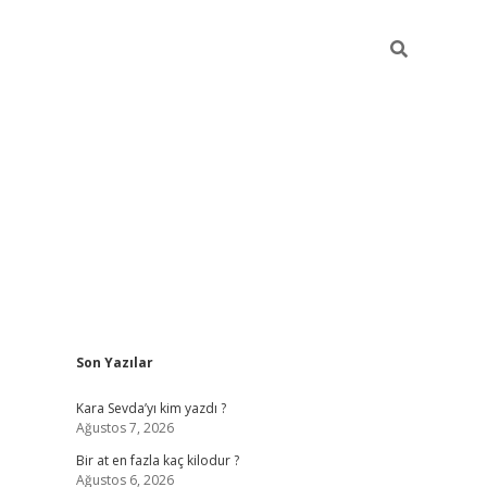
Sidebar
Son Yazılar
https://ilbe
Kara Sevda’yı kim yazdı ?
Ağustos 7, 2026
Bir at en fazla kaç kilodur ?
Ağustos 6, 2026