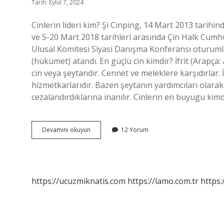
Tarih: Eylül 7, 2024
Cinlerin lideri kim? Şi Cinping, 14 Mart 2013 tarih
ve 5-20 Mart 2018 tarihleri ​​arasında Çin Halk Cumh
Ulusal Komitesi Siyasi Danışma Konferansı oturumla
(hükümet) atandı. En güçlü cin kimdir? İfrit (Arapça: عفريت‎, romanize edilmiş: ʿifrīt) İslam kültüründe bir tür kötü
cin veya şeytandır. Cennet ve meleklere karşıdırlar.
hizmetkarlarıdır. Bazen şeytanın yardımcıları olar
cezalandırdıklarına inanılır. Cinlerin en buyugu kimd
Cinlerin
Devamını okuyun
12 Yorum
Ilk
Atası
Kimdir
https://ucuzmiknatis.com
https://lamo.com.tr
https: