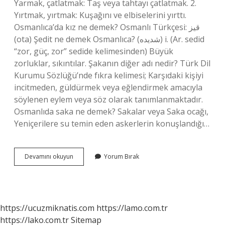
Yarmak, çatlatmak: Taş veya tahtayı çatlatmak. 2.
Yırtmak, yırtmak: Kuşağını ve elbiselerini yırttı.
Osmanlıca’da kız ne demek? Osmanlı Türkçesi: قیز‎
(ota) Şedit ne demek Osmanlıca? (ﺷﺪﻳﺪﻩ) i. (Ar. sedіd
“zor, güç, zor” sedіde kelimesinden) Büyük
zorluklar, sıkıntılar. Şakanın diğer adı nedir? Türk Dil
Kurumu Sözlüğü’nde fıkra kelimesi; Karşıdaki kişiyi
incitmeden, güldürmek veya eğlendirmek amacıyla
söylenen eylem veya söz olarak tanımlanmaktadır.
Osmanlıda saka ne demek? Sakalar veya Saka ocağı,
Yeniçerilere su temin eden askerlerin konuşlandığı…
Şakka
Devamını okuyun
Yorum Bırak
Ne
Demek
Osmanlıca
https://ucuzmiknatis.com
https://lamo.com.tr
https://lako.com.tr
Sitemap