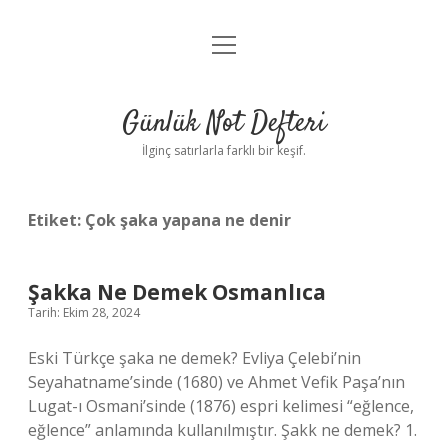
menüyü
Anasayfa
aç
Gizlilik Politikası
Günlük Not Defteri
Yasal Uyarı
İlginç satırlarla farklı bir keşif.
Hakkımızda
Etiket:
Çok şaka yapana ne denir
Şakka Ne Demek Osmanlıca
Tarih: Ekim 28, 2024
Eski Türkçe şaka ne demek? Evliya Çelebi’nin
Seyahatname’sinde (1680) ve Ahmet Vefik Paşa’nın
Lugat-ı Osmani’sinde (1876) espri kelimesi “eğlence,
eğlence” anlamında kullanılmıştır. Şakk ne demek? 1.