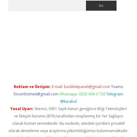
Arama
ps://ilbet.casino/
Reklam ve İletişim:
E-mail:
backlinkpaneli@gmail.com
Teams:
forumhizmeti@gmail.com
Whatsapp: 0262 606 0 726
Telegram:
@karabul
Yasal Uyarı:
Sitemiz, 5651 Sayılı Kanun gereğince Bilgi Teknolojileri
ve İletişim Kurumu (BTK) tarafından onaylanmış bir Yer Sağlayıcı
olarak hizmet vermektedir. Bu nedenle, sitedeki içerikleri proaktif
olarak denetleme veya araştırma yükümlülüğümüz bulunmamaktadır.