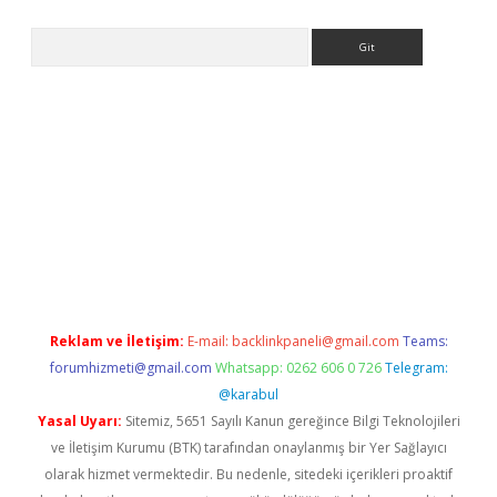
Arama
ps://ilbet.casino/
Reklam ve İletişim:
E-mail:
backlinkpaneli@gmail.com
Teams:
forumhizmeti@gmail.com
Whatsapp: 0262 606 0 726
Telegram:
@karabul
Yasal Uyarı:
Sitemiz, 5651 Sayılı Kanun gereğince Bilgi Teknolojileri
ve İletişim Kurumu (BTK) tarafından onaylanmış bir Yer Sağlayıcı
olarak hizmet vermektedir. Bu nedenle, sitedeki içerikleri proaktif