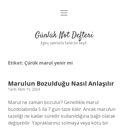
menüyü
Anasayfa
aç
Gizlilik Politikası
Günlük Not Defteri
Yasal Uyarı
İlginç satırlarla farklı bir keşif.
Hakkımızda
Etiket:
Çürük marul yenir mi
Marulun Bozulduğu Nasıl Anlaşılır
Tarih: Ekim 15, 2024
Marul ne zaman bozulur? Genellikle marul
buzdolabında 5 ila 7 gün taze kalır. Ancak marulun
tazeliği ne kadar süredir kullanıldığına bağlı olarak
değişebilir. Yapraklarınız solmaya veya kötü bir