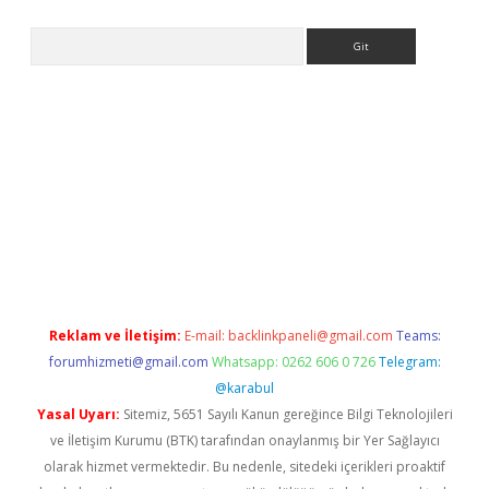
Arama
ps://ilbet.casino/
Reklam ve İletişim:
E-mail:
backlinkpaneli@gmail.com
Teams:
forumhizmeti@gmail.com
Whatsapp: 0262 606 0 726
Telegram:
@karabul
Yasal Uyarı:
Sitemiz, 5651 Sayılı Kanun gereğince Bilgi Teknolojileri
ve İletişim Kurumu (BTK) tarafından onaylanmış bir Yer Sağlayıcı
olarak hizmet vermektedir. Bu nedenle, sitedeki içerikleri proaktif