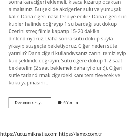
sonra karaciğeri eklemeli, kısaca kızartıp ocaktan
almalısınız. Bu şekilde akciğerler sulu ve yumuşak
kalır. Dana ciğeri nasıl terbiye edilir? Dana ciğerini iri
küpler halinde doğrayıp 1 su bardağı süt döküp
üzerini streç filmle kapatıp 15-20 dakika
dinlendiriyoruz. Daha sonra sütü döküp suyla
yıkayıp süzgeçte bekletiyoruz. Ciğer neden süte
yatırılır? Dana ciğeri kullandıysanız zarını temizleyip
küp şeklinde doğrayın. Sütü ciğere döküp 1-2 saat
bekletelim (2 saat beklemek daha iyi olur :)). Ciğeri
sütle tatlandırmak ciğerdeki kanı temizleyecek ve
koku yapmasını…
Dana
Devamını okuyun
6 Yorum
Ciğeri
Yumuşak
Olması
Için
Ne
https://ucuzmiknatis.com
https://lamo.com.tr
Yapmalı