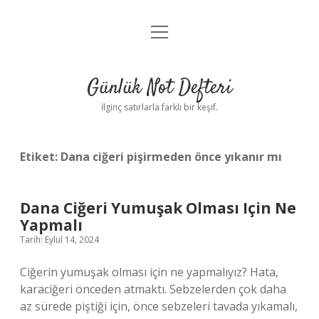
menüyü
Anasayfa
aç
Gizlilik Politikası
Günlük Not Defteri
Yasal Uyarı
İlginç satırlarla farklı bir keşif.
Hakkımızda
Etiket:
Dana ciğeri pişirmeden önce yıkanır mı
Dana Ciğeri Yumuşak Olması Için Ne
Yapmalı
Tarih: Eylül 14, 2024
Ciğerin yumuşak olması için ne yapmalıyız? Hata,
karaciğeri önceden atmaktı. Sebzelerden çok daha
az sürede piştiği için, önce sebzeleri tavada yıkamalı,