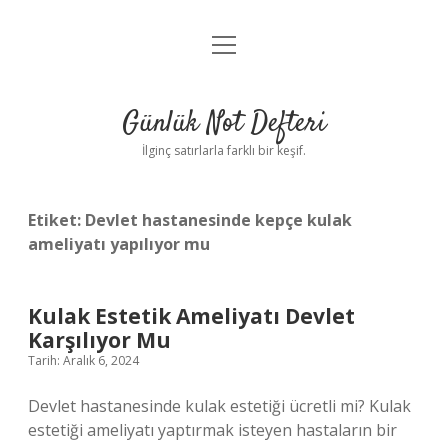
menüyü
Anasayfa
aç
Gizlilik Politikası
Günlük Not Defteri
Yasal Uyarı
İlginç satırlarla farklı bir keşif.
Hakkımızda
Etiket:
Devlet hastanesinde kepçe kulak
ameliyatı yapılıyor mu
Kulak Estetik Ameliyatı Devlet
Karşılıyor Mu
Tarih: Aralık 6, 2024
Devlet hastanesinde kulak estetiği ücretli mi? Kulak
estetiği ameliyatı yaptırmak isteyen hastaların bir