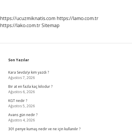
Devlet
Karşılıyor
Mu
https://ucuzmiknatis.com
https://lamo.com.tr
https://lako.com.tr
Sitemap
Sidebar
Son Yazılar
Kara Sevda’yı kim yazdı ?
Ağustos 7, 2026
Bir at en fazla kaç kilodur ?
Ağustos 6, 2026
KGT nedir ?
Ağustos 5, 2026
Avans gün nedir ?
Ağustos 4, 2026
301 penye kumaş nedir ve ne için kullanılır ?