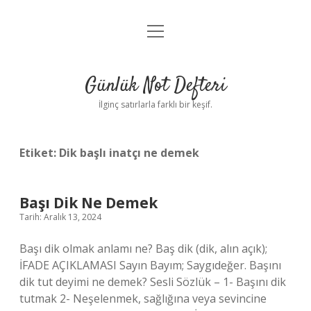
menüyü
Anasayfa
aç
Gizlilik Politikası
Günlük Not Defteri
Yasal Uyarı
İlginç satırlarla farklı bir keşif.
Hakkımızda
Etiket:
Dik başlı inatçı ne demek
Başı Dik Ne Demek
Tarih: Aralık 13, 2024
Başı dik olmak anlamı ne? Baş dik (dik, alın açık);
İFADE AÇIKLAMASI Sayın Bayım; Saygıdeğer. Başını
dik tut deyimi ne demek? Sesli Sözlük – 1- Başını dik
tutmak 2- Neşelenmek, sağlığına veya sevincine