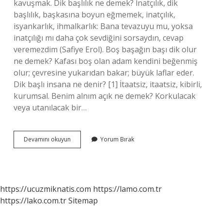
kavuşmak. Dik başlılık ne demek? İnatçılık, dik
başlılık, başkasına boyun eğmemek, inatçılık,
isyankarlık, ihmalkarlık: Bana tevazuyu mu, yoksa
inatçılığı mı daha çok sevdiğini sorsaydın, cevap
veremezdim (Safiye Erol). Boş başağın başı dik olur
ne demek? Kafası boş olan adam kendini beğenmiş
olur; çevresine yukarıdan bakar; büyük laflar eder.
Dik başlı insana ne denir? [1] İtaatsiz, itaatsiz, kibirli,
kurumsal. Benim alnım açık ne demek? Korkulacak
veya utanılacak bir…
Başı
Devamını okuyun
Yorum Bırak
Dik
Ne
Demek
https://ucuzmiknatis.com
https://lamo.com.tr
https://lako.com.tr
Sitemap