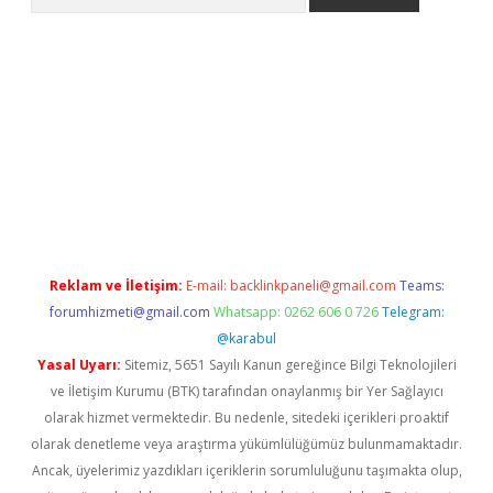
ps://ilbet.casino/
Reklam ve İletişim:
E-mail:
backlinkpaneli@gmail.com
Teams:
forumhizmeti@gmail.com
Whatsapp: 0262 606 0 726
Telegram:
@karabul
Yasal Uyarı:
Sitemiz, 5651 Sayılı Kanun gereğince Bilgi Teknolojileri
ve İletişim Kurumu (BTK) tarafından onaylanmış bir Yer Sağlayıcı
olarak hizmet vermektedir. Bu nedenle, sitedeki içerikleri proaktif
olarak denetleme veya araştırma yükümlülüğümüz bulunmamaktadır.
Ancak, üyelerimiz yazdıkları içeriklerin sorumluluğunu taşımakta olup,