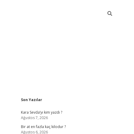
Sidebar
Son Yazılar
https://ilbet
Kara Sevda’yı kim yazdı ?
Ağustos 7, 2026
Bir at en fazla kaç kilodur ?
Ağustos 6, 2026