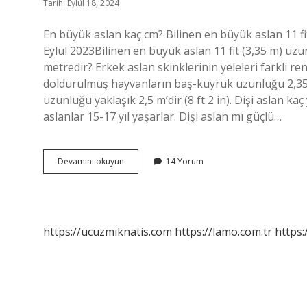
Tarih: Eylül 18, 2024
En büyük aslan kaç cm? Bilinen en büyük aslan 11 fit
Eylül 2023Bilinen en büyük aslan 11 fit (3,35 m) uzu
metredir? Erkek aslan skinklerinin yeleleri farklı r
doldurulmuş hayvanların baş-kuyruk uzunluğu 2,35 ila 
uzunluğu yaklaşık 2,5 m’dir (8 ft 2 in). Dişi aslan kaç
aslanlar 15-17 yıl yaşarlar. Dişi aslan mı güçlü…
Aslan
Devamını okuyun
14 Yorum
Dişi
Kaç
Santim
https://ucuzmiknatis.com
https://lamo.com.tr
https: