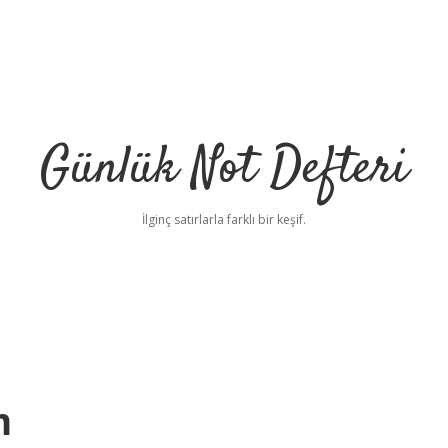
Günlük Not Defteri
İlginç satırlarla farklı bir keşif.
m