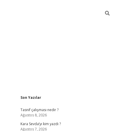
Sidebar
Son Yazılar
https://ilbe
Tasnif çalışması nedir ?
Ağustos 8, 2026
Kara Sevda’yı kim yazdı ?
Ağustos 7, 2026