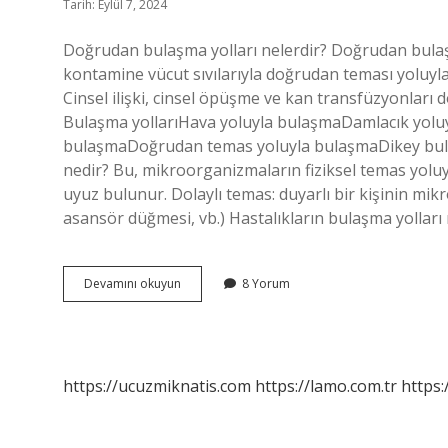
Tarih: Eylül 7, 2024
Doğrudan bulaşma yolları nelerdir? Doğrudan bulaşma:
kontamine vücut sıvılarıyla doğrudan teması yoluyl
Cinsel ilişki, cinsel öpüşme ve kan transfüzyonları
Bulaşma yollarıHava yoluyla bulaşmaDamlacık yolu
bulaşmaDoğrudan temas yoluyla bulaşmaDikey bula
nedir? Bu, mikroorganizmaların fiziksel temas yoluy
uyuz bulunur. Dolaylı temas: duyarlı bir kişinin mik
asansör düğmesi, vb.) Hastalıkların bulaşma yollar
Dolaylı
Devamını okuyun
8 Yorum
Bulaşma
Yolları
Nelerdir
https://ucuzmiknatis.com
https://lamo.com.tr
https: