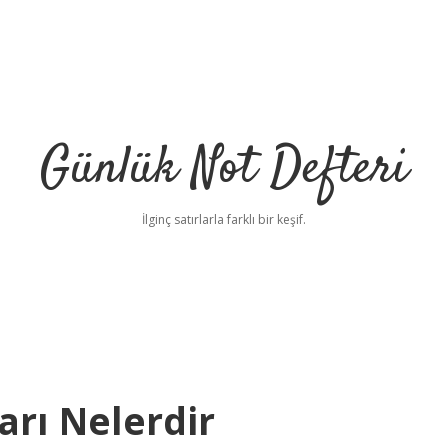
Günlük Not Defteri
İlginç satırlarla farklı bir keşif.
arı Nelerdir