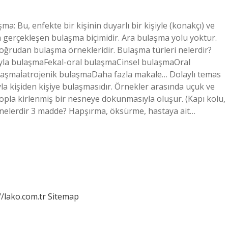
 Bu, enfekte bir kişinin duyarlı bir kişiyle (konakçı) ve
a gerçekleşen bulaşma biçimidir. Ara bulaşma yolu yoktur.
 doğrudan bulaşma örnekleridir. Bulaşma türleri nelerdir?
yla bulaşmaFekal-oral bulaşmaCinsel bulaşmaOral
şmaİatrojenik bulaşmaDaha fazla makale… Dolaylı temas
la kişiden kişiye bulaşmasıdır. Örnekler arasında uçuk ve
ropla kirlenmiş bir nesneye dokunmasıyla oluşur. (Kapı kolu,
ı nelerdir 3 madde? Hapşırma, öksürme, hastaya ait…
//lako.com.tr
Sitemap