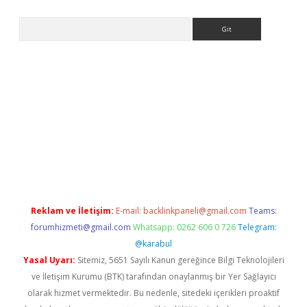
Arama
ps://ilbet.casino/
Reklam ve İletişim:
E-mail:
backlinkpaneli@gmail.com
Teams:
forumhizmeti@gmail.com
Whatsapp: 0262 606 0 726
Telegram:
@karabul
Yasal Uyarı:
Sitemiz, 5651 Sayılı Kanun gereğince Bilgi Teknolojileri
ve İletişim Kurumu (BTK) tarafından onaylanmış bir Yer Sağlayıcı
olarak hizmet vermektedir. Bu nedenle, sitedeki içerikleri proaktif