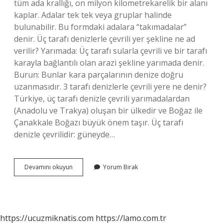
tüm ada krallığı, on milyon kilometrekarelik bir alanı
kaplar. Adalar tek tek veya gruplar halinde
bulunabilir. Bu formdaki adalara “takımadalar”
denir. Üç tarafı denizlerle çevrili yer şekline ne ad
verilir? Yarımada: Üç tarafı sularla çevrili ve bir tarafı
karayla bağlantılı olan arazi şekline yarımada denir.
Burun: Bunlar kara parçalarının denize doğru
uzanmasıdır. 3 tarafı denizlerle çevrili yere ne denir?
Türkiye, üç tarafı denizle çevrili yarımadalardan
(Anadolu ve Trakya) oluşan bir ülkedir ve Boğaz ile
Çanakkale Boğazı büyük önem taşır. Üç tarafı
denizle çevrilidir: güneyde…
3
Devamını okuyun
Yorum Bırak
Tarafı
Sularla
Çevrili
Kara
Parçasına
https://ucuzmiknatis.com
https://lamo.com.tr
Ne