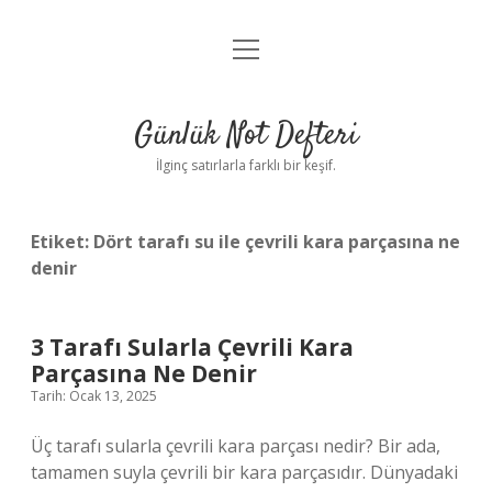
menüyü
Anasayfa
aç
Gizlilik Politikası
Günlük Not Defteri
Yasal Uyarı
İlginç satırlarla farklı bir keşif.
Hakkımızda
Etiket:
Dört tarafı su ile çevrili kara parçasına ne
denir
3 Tarafı Sularla Çevrili Kara
Parçasına Ne Denir
Tarih: Ocak 13, 2025
Üç tarafı sularla çevrili kara parçası nedir? Bir ada,
tamamen suyla çevrili bir kara parçasıdır. Dünyadaki