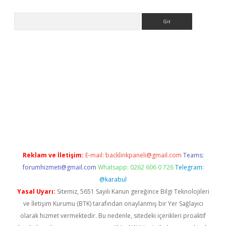
Arama
ps://ilbet.casino/
Reklam ve İletişim:
E-mail:
backlinkpaneli@gmail.com
Teams:
forumhizmeti@gmail.com
Whatsapp: 0262 606 0 726
Telegram:
@karabul
Yasal Uyarı:
Sitemiz, 5651 Sayılı Kanun gereğince Bilgi Teknolojileri
ve İletişim Kurumu (BTK) tarafından onaylanmış bir Yer Sağlayıcı
olarak hizmet vermektedir. Bu nedenle, sitedeki içerikleri proaktif