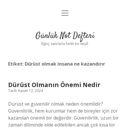
menüyü
Anasayfa
aç
Gizlilik Politikası
Günlük Not Defteri
Yasal Uyarı
İlginç satırlarla farklı bir keşif.
Hakkımızda
Etiket:
Dürüst olmak insana ne kazandırır
Dürüst Olmanın Önemi Nedir
Tarih: Kasım 12, 2024
Dürüst ve güvenilir olmak neden önemlidir?
Güvenilirlik, hem kurumlar hem de bireyler için zor
kazanılan önemli bir değerdir. Güvenilirlik, uzun bir
zaman diliminde elde edilebilen ancak çok kısa bir