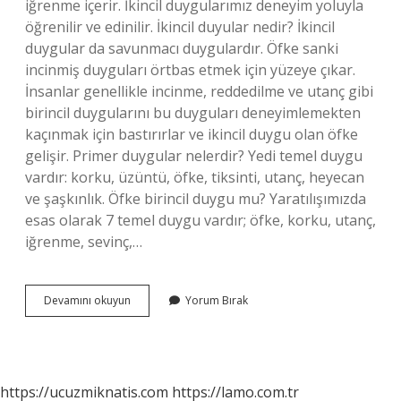
iğrenme içerir. İkincil duygularımız deneyim yoluyla
öğrenilir ve edinilir. İkincil duyular nedir? İkincil
duygular da savunmacı duygulardır. Öfke sanki
incinmiş duyguları örtbas etmek için yüzeye çıkar.
İnsanlar genellikle incinme, reddedilme ve utanç gibi
birincil duygularını bu duyguları deneyimlemekten
kaçınmak için bastırırlar ve ikincil duygu olan öfke
gelişir. Primer duygular nelerdir? Yedi temel duygu
vardır: korku, üzüntü, öfke, tiksinti, utanç, heyecan
ve şaşkınlık. Öfke birincil duygu mu? Yaratılışımızda
esas olarak 7 temel duygu vardır; öfke, korku, utanç,
iğrenme, sevinç,…
Birincil
Devamını okuyun
Yorum Bırak
Duyular
Nedir
https://ucuzmiknatis.com
https://lamo.com.tr