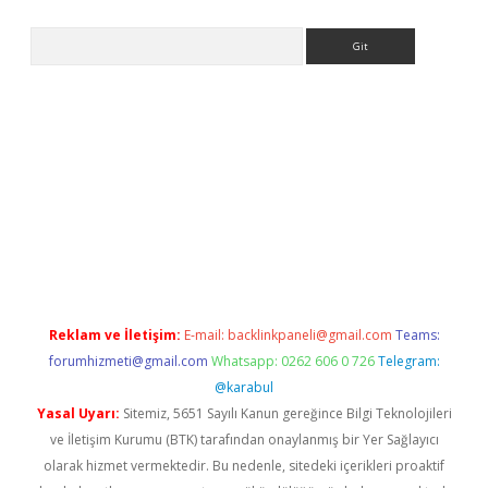
Arama
ps://ilbet.casino/
Reklam ve İletişim:
E-mail:
backlinkpaneli@gmail.com
Teams:
forumhizmeti@gmail.com
Whatsapp: 0262 606 0 726
Telegram:
@karabul
Yasal Uyarı:
Sitemiz, 5651 Sayılı Kanun gereğince Bilgi Teknolojileri
ve İletişim Kurumu (BTK) tarafından onaylanmış bir Yer Sağlayıcı
olarak hizmet vermektedir. Bu nedenle, sitedeki içerikleri proaktif