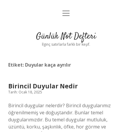
menüyü
Anasayfa
aç
Gizlilik Politikası
Günlük Not Defteri
Yasal Uyarı
İlginç satırlarla farklı bir keşif.
Hakkımızda
Etiket:
Duyular kaça ayrılır
Birincil Duyular Nedir
Tarih: Ocak 18, 2025
Birincil duygular nelerdir? Birincil duygularımız
öğrenilmemiş ve doğuştandır. Bunlar temel
duygularımızdır. Bu temel duygular mutluluk,
üzüntü, korku, şaşkınlık, öfke, hor görme ve