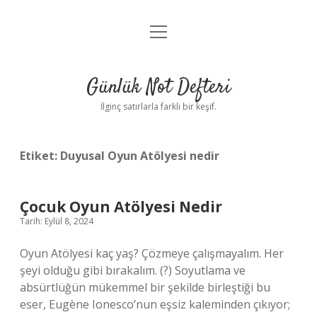
menüyü
Anasayfa
aç
Gizlilik Politikası
Günlük Not Defteri
Yasal Uyarı
İlginç satırlarla farklı bir keşif.
Hakkımızda
Etiket:
Duyusal Oyun Atölyesi nedir
Çocuk Oyun Atölyesi Nedir
Tarih: Eylül 8, 2024
Oyun Atölyesi kaç yaş? Çözmeye çalışmayalım. Her
şeyi olduğu gibi bırakalım. (?) Soyutlama ve
absürtlüğün mükemmel bir şekilde birleştiği bu
eser, Eugène Ionesco’nun eşsiz kaleminden çıkıyor;