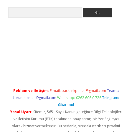
Arama
ps://ilbet.casino/
Reklam ve İletişim:
E-mail:
backlinkpaneli@gmail.com
Teams:
forumhizmeti@gmail.com
Whatsapp: 0262 606 0 726
Telegram:
@karabul
Yasal Uyarı:
Sitemiz, 5651 Sayılı Kanun gereğince Bilgi Teknolojileri
ve İletişim Kurumu (BTK) tarafından onaylanmış bir Yer Sağlayıcı
olarak hizmet vermektedir. Bu nedenle, sitedeki içerikleri proaktif