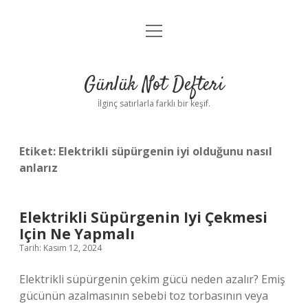
menüyü
Anasayfa
aç
Gizlilik Politikası
Günlük Not Defteri
Yasal Uyarı
İlginç satırlarla farklı bir keşif.
Hakkımızda
Etiket:
Elektrikli süpürgenin iyi olduğunu nasıl
anlarız
Elektrikli Süpürgenin Iyi Çekmesi
Için Ne Yapmalı
Tarih: Kasım 12, 2024
Elektrikli süpürgenin çekim gücü neden azalır? Emiş
gücünün azalmasının sebebi toz torbasının veya