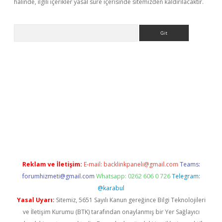
halinde, ilgili içerikler yasal süre içerisinde sitemizden kaldırılacaktır.
Arama
ttps://ilbet.casino/
Reklam ve İletişim:
E-mail:
backlinkpaneli@gmail.com
Teams:
forumhizmeti@gmail.com
Whatsapp: 0262 606 0 726
Telegram:
@karabul
Yasal Uyarı:
Sitemiz, 5651 Sayılı Kanun gereğince Bilgi Teknolojileri
ve İletişim Kurumu (BTK) tarafından onaylanmış bir Yer Sağlayıcı