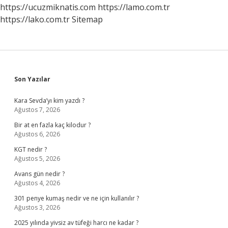
Ne
https://ucuzmiknatis.com
https://lamo.com.tr
Yapmalı
https://lako.com.tr
Sitemap
Sidebar
Son Yazılar
Kara Sevda’yı kim yazdı ?
Ağustos 7, 2026
Bir at en fazla kaç kilodur ?
Ağustos 6, 2026
KGT nedir ?
Ağustos 5, 2026
Avans gün nedir ?
Ağustos 4, 2026
301 penye kumaş nedir ve ne için kullanılır ?
Ağustos 3, 2026
2025 yılında yivsiz av tüfeği harcı ne kadar ?