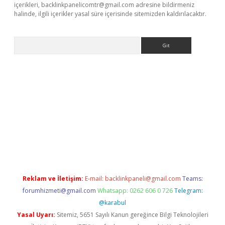
içerikleri,
backlinkpanelicomtr@gmail.com
adresine bildirmeniz
halinde, ilgili içerikler yasal süre içerisinde sitemizden kaldırılacaktır.
Arama
ps://ilbet.casino/
Reklam ve İletişim:
E-mail:
backlinkpaneli@gmail.com
Teams:
forumhizmeti@gmail.com
Whatsapp: 0262 606 0 726
Telegram:
@karabul
Yasal Uyarı:
Sitemiz, 5651 Sayılı Kanun gereğince Bilgi Teknolojileri