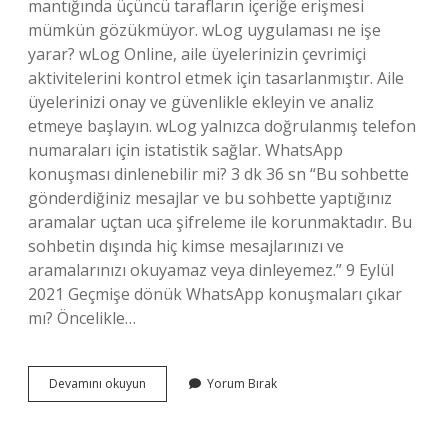
mantığında üçüncü tarafların içeriğe erişmesi
mümkün gözükmüyor. wLog uygulaması ne işe
yarar? wLog Online, aile üyelerinizin çevrimiçi
aktivitelerini kontrol etmek için tasarlanmıştır. Aile
üyelerinizi onay ve güvenlikle ekleyin ve analiz
etmeye başlayın. wLog yalnızca doğrulanmış telefon
numaraları için istatistik sağlar. WhatsApp
konuşması dinlenebilir mi? 3 dk 36 sn “Bu sohbette
gönderdiğiniz mesajlar ve bu sohbette yaptığınız
aramalar uçtan uca şifreleme ile korunmaktadır. Bu
sohbetin dışında hiç kimse mesajlarınızı ve
aramalarınızı okuyamaz veya dinleyemez.” 9 Eylül
2021 Geçmişe dönük WhatsApp konuşmaları çıkar
mı? Öncelikle…
Wa
Devamını okuyun
Yorum Bırak
Log
Nedir