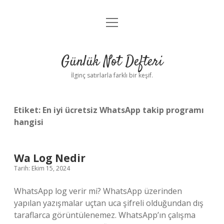
menüyü
Anasayfa
aç
Gizlilik Politikası
Günlük Not Defteri
Yasal Uyarı
İlginç satırlarla farklı bir keşif.
Hakkımızda
Etiket:
En iyi ücretsiz WhatsApp takip programı
hangisi
Wa Log Nedir
Tarih: Ekim 15, 2024
WhatsApp log verir mi? WhatsApp üzerinden
yapılan yazışmalar uçtan uca şifreli olduğundan dış
taraflarca görüntülenemez. WhatsApp’ın çalışma